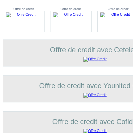
Offre de credit
Offre de credit
Offre de credit
Offre de credit avec Cete
Offre de credit avec Younited 
Offre de credit avec Cofid