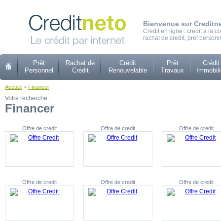
Bienvenue sur Creditn
Credit en ligne : credit a la
rachat de credit, pret personn
Prêt
Rachat de
Crédit
Prêt
Crédit
Personnel
Crédit
Renouvelable
Travaux
Immobili
Accueil
>
Financer
Votre recherche :
Financer
Offre de credit
Offre de credit
Offre de credit
Offre de credit
Offre de credit
Offre de credit