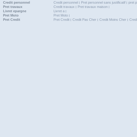
Credit personnel
Credit personnel
Pret personnel sans justificatif
pret 
Pret travaux
Credit travaux
Pret travaux maison
Livret epargne
Livret a
Pret Moto
Pret Moto
Pret Credit
Pret Credit
Credit Pas Cher
Credit Moins Cher
Cred