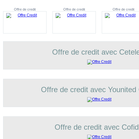
Offre de credit
Offre de credit
Offre de credit
Offre de credit avec Cete
Offre de credit avec Younited 
Offre de credit avec Cofid