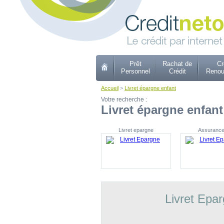
Prêt
Rachat de
Cr
Personnel
Crédit
Renou
Accueil
>
Livret épargne enfant
Votre recherche :
Livret épargne enfant
Livret epargne
Assurance
Livret Epa