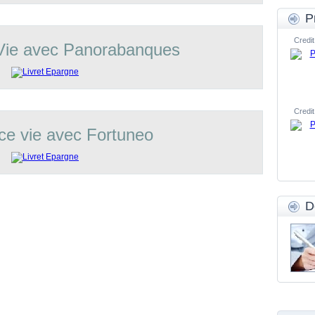
P
Credit
Vie avec Panorabanques
Credit
ce vie avec Fortuneo
D