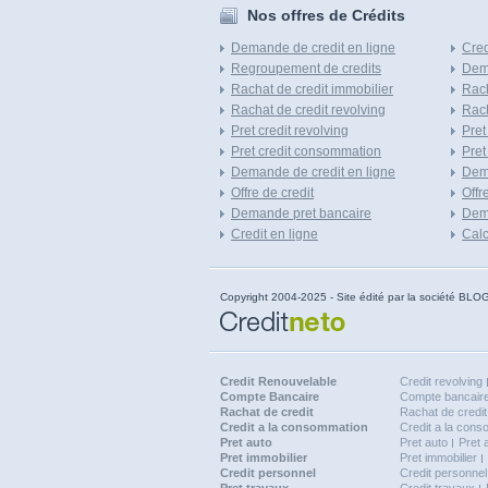
Nos offres de Crédits
Demande de credit en ligne
Cred
Regroupement de credits
Dema
Rachat de credit immobilier
Rach
Rachat de credit revolving
Rach
Pret credit revolving
Pret
Pret credit consommation
Pret
Demande de credit en ligne
Dem
Offre de credit
Offr
Demande pret bancaire
Dema
Credit en ligne
Calc
Copyright 2004-2025 - Site édité par la société
Credit Renouvelable
Credit revolving
Compte Bancaire
Compte bancaire
Rachat de credit
Rachat de credit
Credit a la consommation
Credit a la con
Pret auto
Pret auto
Pret 
Pret immobilier
Pret immobilier
Credit personnel
Credit personnel