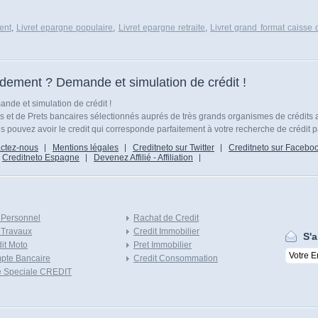
ent
,
Livret epargne populaire
,
Livret epargne retraite
,
Livret grand format caisse
idement ? Demande et simulation de crédit !
nde et simulation de crédit !
ts et de Prets bancaires sélectionnés auprés de très grands organismes de crédits 
 pouvez avoir le credit qui corresponde parfaitement à votre recherche de crédit p
ctez-nous
Mentions légales
Creditneto sur Twitter
Creditneto sur Facebo
Creditneto Espagne
Devenez Affilié - Affiliation
 Personnel
Rachat de Credit
 Travaux
Credit Immobilier
S'a
it Moto
Pret Immobilier
pte Bancaire
Credit Consommation
e Speciale CREDIT