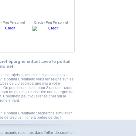
 - Pret Personnel
Credit - Pret Personnel
vret épargne enfant avec le portail
eto.net
 des projets a accomplir et vous aspirez a
 le portail Creditneto vous renseigne sur les
 types de Livret d'epargne mis a votre
on. On peut economiser pour 2 raisons : creer
l pour un projet ou construire une epargne de
n. Creditneto peut vous renseigner sur le
argne enfant.
r le portail Creditneto : recherche,simulation
 de credit en ligne a portee de clic !
es experts reconnus dans l'offre de credit en