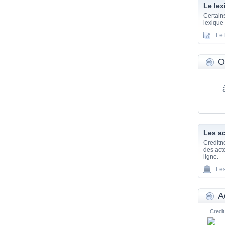
Le lex
Certain
lexique
Le 
O
Les ac
Creditn
des acte
ligne.
Les
A
Credit