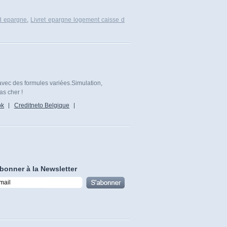
 d epargne
,
Livret epargne logement caisse d
avec des formules variées.Simulation,
as cher !
ok
Creditneto Belgique
bonner à la Newsletter