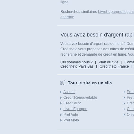
ligne.
Recherches similaires
Livret epargne logem
epargne
Vous avez besoin d'argent rap
Vous avez besoin d'argent rapidement ? Dema
Creditneto vous proposes des offres de crédi
recherche et demande de crédit en ligne. Vous
Qui sommes nous ?
Plan du Site
Conta
Creditneto Pays Bas
Creditneto France
Tout le site en un clic
Accueil
Pret
Credit Renouvelable
Pret
Credit Auto
Cred
Livret Epargne
Com
Pret Auto
Offr
Pret Moto