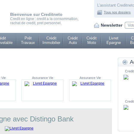
L'assistant Creditneto
Tous nos dossiers
Bienvenue sur Creditneto
Credit en ligne : credit a la consommation,
rachat de credit, pret personnel.
Newsletter
édit
Prêt
Crédit
Crédit
Crédit
Livret
C
velable
Travaux
Immobilier
Auto
Moto
Epargne
Ba
A
Credit
 Vie
Assurance Vie
Assurance Vie
Credit
rgne avec Distingo Bank