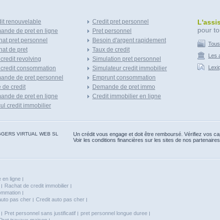
it renouvelable
Credit pret personnel
L'assi
pour to
nde de pret en ligne
Pret personnel
at pret personnel
Besoin d'argent rapidement
Tous
at de pret
Taux de credit
Les a
 credit revolving
Simulation pret personnel
Lexi
 credit consommation
Simulateur credit immobilier
ande de pret personnel
Emprunt consommation
e de credit
Demande de pret immo
nde de pret en ligne
Credit immobilier en ligne
ul credit immobilier
 BLOGGERS VIRTUAL WEB SL
Un crédit vous engage et doit être remboursé. Vérifiez vos 
Voir les conditions financières sur les sites de nos partenaires
 en ligne
Rachat de credit immobilier
sommation
auto pas cher
Credit auto pas cher
Pret personnel sans justificatif
pret personnel longue duree