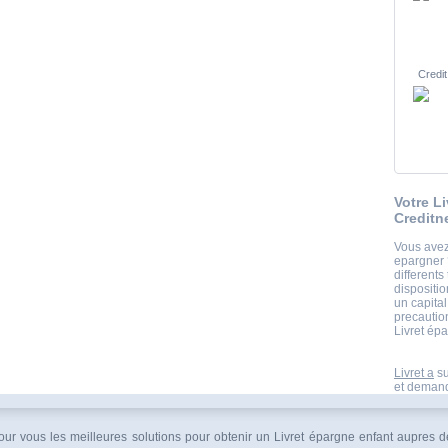
Credit
Votre Li
Creditn
Vous avez
epargner ?
differents
dispositi
un capita
precautio
Livret ép
Livret a
su
et demande
pour vous les meilleures solutions pour obtenir un Livret épargne enfant aupres d