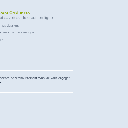
stant Creditneto
ut savoir sur le crédit en ligne
 nos dossiers
cteurs du crédit en ligne
que
capacités de remboursement avant de vous engager.
.