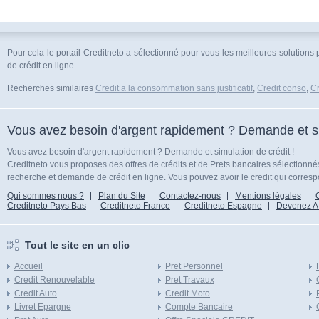
Pour cela le portail Creditneto a sélectionné pour vous les meilleures solutions 
de crédit en ligne.
Recherches similaires
Credit a la consommation sans justificatif
,
Credit conso
,
Cr
Vous avez besoin d'argent rapidement ? Demande et sim
Vous avez besoin d'argent rapidement ? Demande et simulation de crédit !
Creditneto vous proposes des offres de crédits et de Prets bancaires sélectionn
recherche et demande de crédit en ligne. Vous pouvez avoir le credit qui corresp
Qui sommes nous ?
Plan du Site
Contactez-nous
Mentions légales
Creditneto Pays Bas
Creditneto France
Creditneto Espagne
Devenez Affi
Tout le site en un clic
Accueil
Pret Personnel
Credit Renouvelable
Pret Travaux
Credit Auto
Credit Moto
Livret Epargne
Compte Bancaire