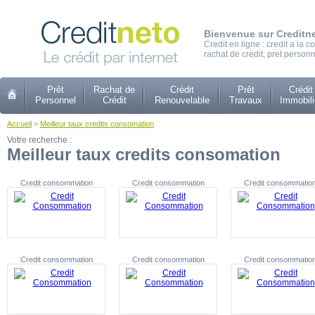
Bienvenue sur Creditn
Credit en ligne : credit a la
rachat de credit, pret personn
Prêt
Rachat de
Crédit
Prêt
Crédit
Personnel
Crédit
Renouvelable
Travaux
Immobili
Accueil
>
Meilleur taux credits consomation
Votre recherche :
Meilleur taux credits consomation
Credit consommation
Credit consommation
Credit consommatio
Credit consommation
Credit consommation
Credit consommatio