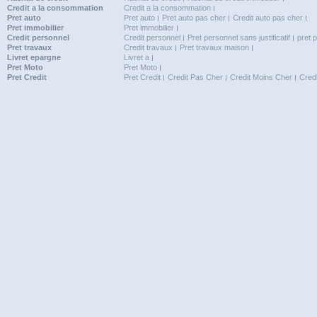
Credit a la consommation
Credit a la consommation
Pret auto
Pret auto
Pret auto pas cher
Credit auto pas cher
Pret immobilier
Pret immobilier
Credit personnel
Credit personnel
Pret personnel sans justificatif
pret 
Pret travaux
Credit travaux
Pret travaux maison
Livret epargne
Livret a
Pret Moto
Pret Moto
Pret Credit
Pret Credit
Credit Pas Cher
Credit Moins Cher
Cred