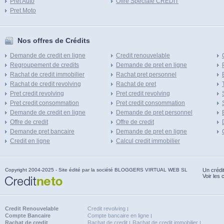
Pret Auto
Offre Speciale CREDIT
Pret Moto
Nos offres de Crédits
Demande de credit en ligne
Credit renouvelable
Regroupement de credits
Demande de pret en ligne
Rachat de credit immobilier
Rachat pret personnel
Rachat de credit revolving
Rachat de pret
Pret credit revolving
Pret credit revolving
Pret credit consommation
Pret credit consommation
Demande de credit en ligne
Demande de pret personnel
Offre de credit
Offre de credit
Demande pret bancaire
Demande de pret en ligne
Credit en ligne
Calcul credit immobilier
Copyright 2004-2025 - Site édité par la société BLOGGERS VIRTUAL WEB SL
Un crédi
Voir les 
Credit Renouvelable
Credit revolving
Compte Bancaire
Compte bancaire en ligne
Rachat de credit
Rachat de credit
Rachat de credit immobilier