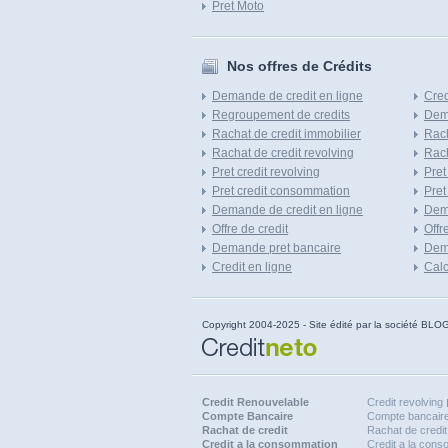
Pret Moto
Nos offres de Crédits
Demande de credit en ligne
Cred
Regroupement de credits
Dema
Rachat de credit immobilier
Rach
Rachat de credit revolving
Rach
Pret credit revolving
Pret
Pret credit consommation
Pret
Demande de credit en ligne
Dem
Offre de credit
Offr
Demande pret bancaire
Dema
Credit en ligne
Calc
Copyright 2004-2025 - Site édité par la société
Credit Renouvelable
Credit revolving
Compte Bancaire
Compte bancaire
Rachat de credit
Rachat de credit
Credit a la consommation
Credit a la con