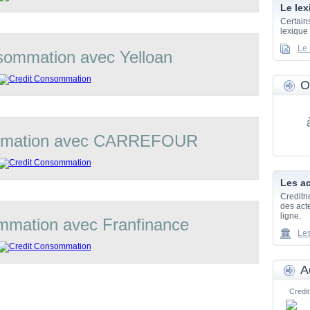
Le lex
Certain
lexique
Le 
sommation avec Yelloan
O
mmation avec CARREFOUR
Les ac
Creditn
des acte
ligne.
mmation avec Franfinance
Les
A
Credit