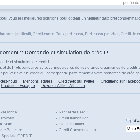
portée de 
 pour vous les meilleures solutions pour obtenir un Meilleur taux pret consommati
n sans justificatif
,
Credit conso
,
Taux pret conso
,
Pret conso pas cher
,
Credit de c
idement ? Demande et simulation de crédit !
nde et simulation de crédit !
ts et de Prets bancaires sélectionnés auprés de très grands organismes de crédits 
 pouvez avoir le credit qui corresponde parfaitement à votre recherche de crédit p
ctez-nous
Mentions légales
Creditneto sur Twitter
Creditneto sur Facebo
Creditneto Espagne
Devenez Affilié - Affiliation
 Personnel
Rachat de Credit
 Travaux
Credit Immobilier
S'a
it Moto
Pret Immobilier
pte Bancaire
Credit Consommation
e Speciale CREDIT