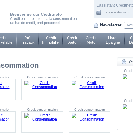
L'assistant Creditneto
Tous nos dossiers
Bienvenue sur Creditneto
Credit en ligne : credit a la consommation,
rachat de credit, pret personnel.
Newsletter
édit
Prêt
Crédit
Crédit
Crédit
Livret
C
velable
Travaux
Immobilier
Auto
Moto
Epargne
Ba
A
onsommation
Credit
mmation
Credit consommation
Credit consommation
Credit
mmation
Credit consommation
Credit consommation