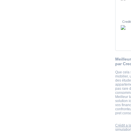
Credit
Meilleu
par Cre
Que cela 
mobilier, 
des étud
apparteme
pas rare d
consommat
Meilleur 
solution 
vos financ
confrontez
pret cons
Crédit a 
simulatio