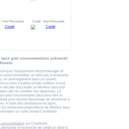
 - Pret Personnel
Credit - Pret Personnel
r taux pret consommation présenté
ditneto
soit pour l'équipement électroménager et
un achat immobilier, un véhicule à remplacer,
es, un aménagement dans un nouvel
nt ou bien d'autres achats coûteux il n'est
e décider d'accepter un Meilleur taux pret
ion afin de combler ses dépenses. Le
taux pret consommation peut alors être la
idéale pour donner davantage de souplesse à
es. A l'aide des simulations en ligne,
 les meilleures propositions de Meilleur taux
ommation sur votre portail Creditneto.
la consommation
sur Creditneto :
n,demande et recherche de crédit en ligne à