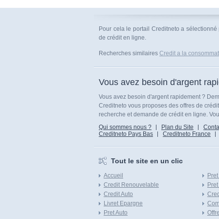
Pour cela le portail Creditneto a sélectionné
de crédit en ligne.
Recherches similaires
Credit a la consommatio
Vous avez besoin d'argent rap
Vous avez besoin d'argent rapidement ? Dema
Creditneto vous proposes des offres de crédi
recherche et demande de crédit en ligne. Vous
Qui sommes nous ?
Plan du Site
Conta
Creditneto Pays Bas
Creditneto France
Tout le site en un clic
Accueil
Pret
Credit Renouvelable
Pret
Credit Auto
Cred
Livret Epargne
Com
Pret Auto
Offr