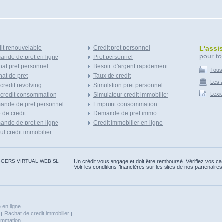
it renouvelable
Credit pret personnel
L'assi
pour to
nde de pret en ligne
Pret personnel
at pret personnel
Besoin d'argent rapidement
Tous
at de pret
Taux de credit
Les a
 credit revolving
Simulation pret personnel
Lexi
 credit consommation
Simulateur credit immobilier
ande de pret personnel
Emprunt consommation
e de credit
Demande de pret immo
nde de pret en ligne
Credit immobilier en ligne
ul credit immobilier
 BLOGGERS VIRTUAL WEB SL
Un crédit vous engage et doit être remboursé. Vérifiez vos 
Voir les conditions financières sur les sites de nos partenaires
 en ligne
Rachat de credit immobilier
sommation