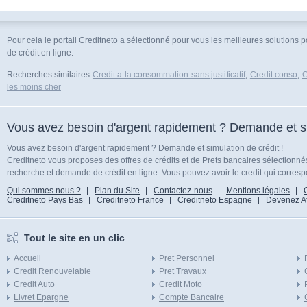
Pour cela le portail Creditneto a sélectionné pour vous les meilleures solutions 
de crédit en ligne.
Recherches similaires
Credit a la consommation sans justificatif
,
Credit conso
,
C
les moins cher
Vous avez besoin d'argent rapidement ? Demande et sim
Vous avez besoin d'argent rapidement ? Demande et simulation de crédit !
Creditneto vous proposes des offres de crédits et de Prets bancaires sélectionn
recherche et demande de crédit en ligne. Vous pouvez avoir le credit qui corresp
Qui sommes nous ?
Plan du Site
Contactez-nous
Mentions légales
Creditneto Pays Bas
Creditneto France
Creditneto Espagne
Devenez Affi
Tout le site en un clic
Accueil
Pret Personnel
Credit Renouvelable
Pret Travaux
Credit Auto
Credit Moto
Livret Epargne
Compte Bancaire