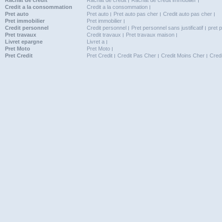
Rachat de credit
Rachat de credit
Rachat de credit immobilier
Credit a la consommation
Credit a la consommation
Pret auto
Pret auto
Pret auto pas cher
Credit auto pas cher
Pret immobilier
Pret immobilier
Credit personnel
Credit personnel
Pret personnel sans justificatif
pret 
Pret travaux
Credit travaux
Pret travaux maison
Livret epargne
Livret a
Pret Moto
Pret Moto
Pret Credit
Pret Credit
Credit Pas Cher
Credit Moins Cher
Cred