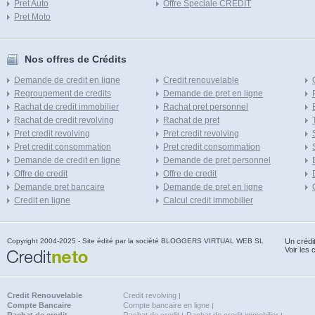
Pret Auto
Offre Speciale CREDIT
Pret Moto
Nos offres de Crédits
Demande de credit en ligne
Credit renouvelable
Regroupement de credits
Demande de pret en ligne
Rachat de credit immobilier
Rachat pret personnel
Rachat de credit revolving
Rachat de pret
Pret credit revolving
Pret credit revolving
Pret credit consommation
Pret credit consommation
Demande de credit en ligne
Demande de pret personnel
Offre de credit
Offre de credit
Demande pret bancaire
Demande de pret en ligne
Credit en ligne
Calcul credit immobilier
Copyright 2004-2025 - Site édité par la société BLOGGERS VIRTUAL WEB SL
Un crédi
Voir les 
Credit Renouvelable
Credit revolving
Compte Bancaire
Compte bancaire en ligne