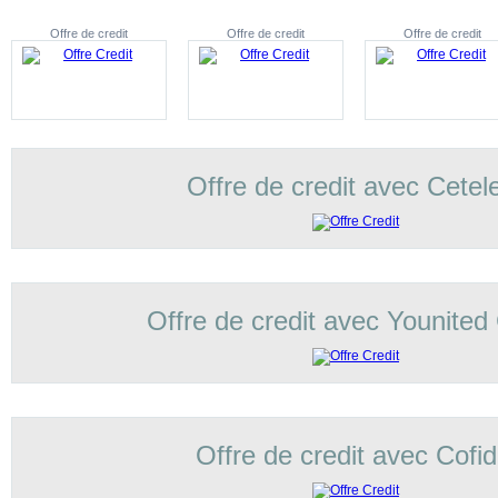
Offre de credit
Offre de credit
Offre de credit
Offre de credit avec Cete
Offre de credit avec Younited 
Offre de credit avec Cofid