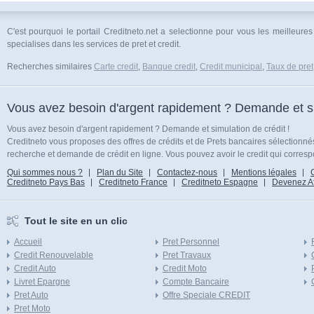
C'est pourquoi le portail Creditneto.net a selectionne pour vous les meilleur
specialises dans les services de pret et credit.
Recherches similaires
Carte credit
,
Banque credit
,
Credit municipal
,
Taux de pret
Vous avez besoin d'argent rapidement ? Demande et sim
Vous avez besoin d'argent rapidement ? Demande et simulation de crédit !
Creditneto vous proposes des offres de crédits et de Prets bancaires sélectionn
recherche et demande de crédit en ligne. Vous pouvez avoir le credit qui corresp
Qui sommes nous ?
Plan du Site
Contactez-nous
Mentions légales
Creditneto Pays Bas
Creditneto France
Creditneto Espagne
Devenez Affi
Tout le site en un clic
Accueil
Pret Personnel
Credit Renouvelable
Pret Travaux
Credit Auto
Credit Moto
Livret Epargne
Compte Bancaire
Pret Auto
Offre Speciale CREDIT
Pret Moto