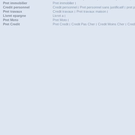
Pret immobilier
Pret immobilier
Credit personnel
Credit personnel
Pret personnel sans justificatif
pret 
Pret travaux
Credit travaux
Pret travaux maison
Livret epargne
Livret a
Pret Moto
Pret Moto
Pret Credit
Pret Credit
Credit Pas Cher
Credit Moins Cher
Cred