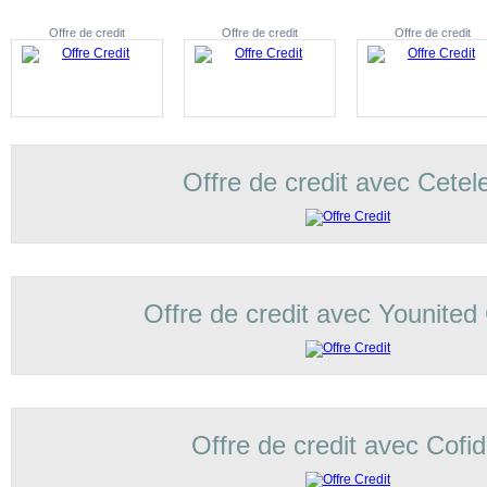
Offre de credit
Offre de credit
Offre de credit
Offre de credit avec Cete
Offre de credit avec Younited 
Offre de credit avec Cofid