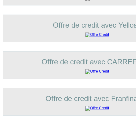
Offre de credit avec Yello
Offre de credit avec CARR
Offre de credit avec Franfin