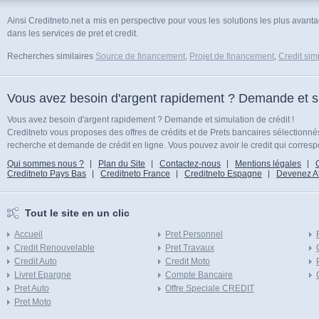
Ainsi Creditneto.net a mis en perspective pour vous les solutions les plus avan
dans les services de pret et credit.
Recherches similaires
Source de financement
,
Projet de financement
,
Credit sim
Vous avez besoin d'argent rapidement ? Demande et sim
Vous avez besoin d'argent rapidement ? Demande et simulation de crédit !
Creditneto vous proposes des offres de crédits et de Prets bancaires sélectionn
recherche et demande de crédit en ligne. Vous pouvez avoir le credit qui corresp
Qui sommes nous ?
Plan du Site
Contactez-nous
Mentions légales
Creditneto Pays Bas
Creditneto France
Creditneto Espagne
Devenez Affi
Tout le site en un clic
Accueil
Pret Personnel
Credit Renouvelable
Pret Travaux
Credit Auto
Credit Moto
Livret Epargne
Compte Bancaire
Pret Auto
Offre Speciale CREDIT
Pret Moto