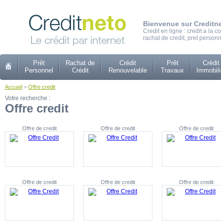
Bienvenue sur Creditn
Credit en ligne : credit a la
rachat de credit, pret personn
Prêt
Rachat de
Crédit
Prêt
Crédit
Personnel
Crédit
Renouvelable
Travaux
Immobili
Accueil
>
Offre credit
Votre recherche :
Offre credit
Offre de credit
Offre de credit
Offre de credit
Offre de credit
Offre de credit
Offre de credit