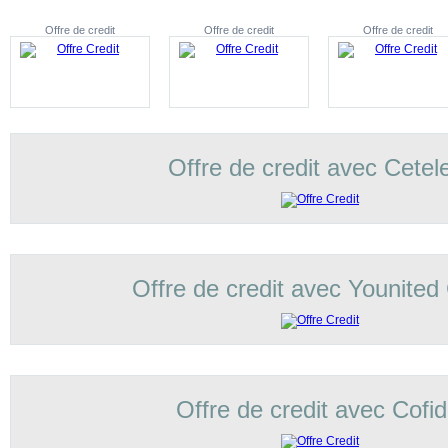
Offre de credit
Offre de credit
Offre de credit
Offre de credit avec Cete
Offre de credit avec Younited 
Offre de credit avec Cofid