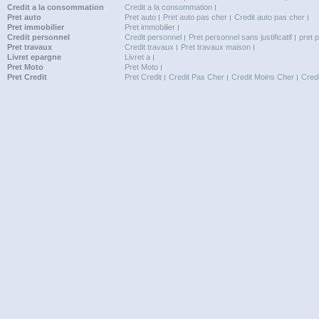
Credit a la consommation
Credit a la consommation
Pret auto
Pret auto
Pret auto pas cher
Credit auto pas cher
Pret immobilier
Pret immobilier
Credit personnel
Credit personnel
Pret personnel sans justificatif
pret 
Pret travaux
Credit travaux
Pret travaux maison
Livret epargne
Livret a
Pret Moto
Pret Moto
Pret Credit
Pret Credit
Credit Pas Cher
Credit Moins Cher
Cred