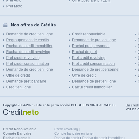
Pret Auto
Offre Speciale CREDIT
Pret Moto
Nos offres de Crédits
Demande de credit en ligne
Credit renouvelable
Regroupement de credits
Demande de pret en ligne
Rachat de credit immobilier
Rachat pret personnel
Rachat de credit revolving
Rachat de pret
Pret credit revolving
Pret credit revolving
Pret credit consommation
Pret credit consommation
Demande de credit en ligne
Demande de pret personnel
Offre de credit
Offre de credit
Demande pret bancaire
Demande de pret en ligne
Credit en ligne
Calcul credit immobilier
Copyright 2004-2025 - Site édité par la société BLOGGERS VIRTUAL WEB SL
Un crédi
Voir les 
Credit Renouvelable
Credit revolving
Compte Bancaire
Compte bancaire en ligne
Rachat de credit
Rachat de credit
Rachat de credit immobilier