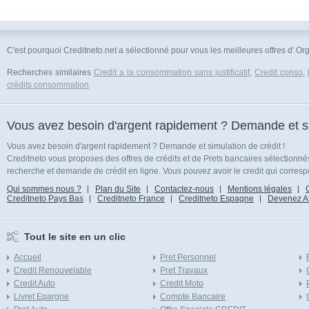
C'est pourquoi Creditneto.net a sélectionné pour vous les meilleures offres d' O
Recherches similaires
Credit a la consommation sans justificatif
,
Credit conso
,
crédits consommation
Vous avez besoin d'argent rapidement ? Demande et sim
Vous avez besoin d'argent rapidement ? Demande et simulation de crédit !
Creditneto vous proposes des offres de crédits et de Prets bancaires sélectionn
recherche et demande de crédit en ligne. Vous pouvez avoir le credit qui corresp
Qui sommes nous ?
Plan du Site
Contactez-nous
Mentions légales
Creditneto Pays Bas
Creditneto France
Creditneto Espagne
Devenez Affi
Tout le site en un clic
Accueil
Pret Personnel
Credit Renouvelable
Pret Travaux
Credit Auto
Credit Moto
Livret Epargne
Compte Bancaire