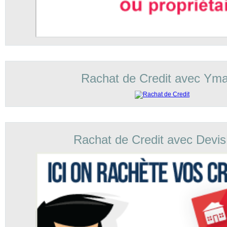
Rachat de Credit avec Yma
Rachat de Credit avec Devi