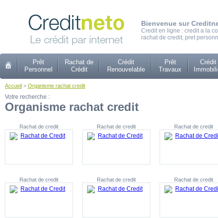
Bienvenue sur Creditn
Credit en ligne : credit a la
rachat de credit, pret personn
Prêt
Rachat de
Crédit
Prêt
Crédit
Personnel
Crédit
Renouvelable
Travaux
Immobili
Accueil
>
Organisme rachat credit
Votre recherche :
Organisme rachat credit
Rachat de credit
Rachat de credit
Rachat de credit
Rachat de credit
Rachat de credit
Rachat de credit