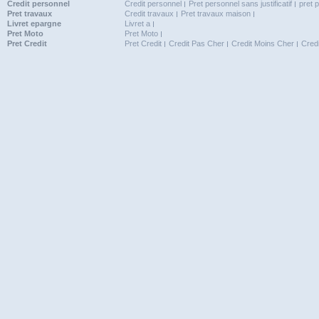
Credit personnel
Credit personnel
Pret personnel sans justificatif
pret 
Pret travaux
Credit travaux
Pret travaux maison
Livret epargne
Livret a
Pret Moto
Pret Moto
Pret Credit
Pret Credit
Credit Pas Cher
Credit Moins Cher
Cred