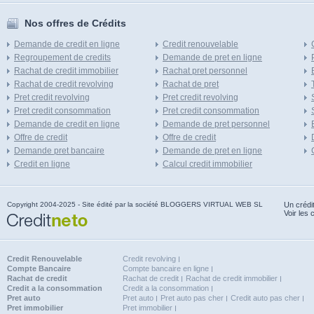
Nos offres de Crédits
Demande de credit en ligne
Credit renouvelable
Regroupement de credits
Demande de pret en ligne
Rachat de credit immobilier
Rachat pret personnel
Rachat de credit revolving
Rachat de pret
Pret credit revolving
Pret credit revolving
Pret credit consommation
Pret credit consommation
Demande de credit en ligne
Demande de pret personnel
Offre de credit
Offre de credit
Demande pret bancaire
Demande de pret en ligne
Credit en ligne
Calcul credit immobilier
Copyright 2004-2025 - Site édité par la société BLOGGERS VIRTUAL WEB SL
Un crédi
Voir les 
Credit Renouvelable
Credit revolving
Compte Bancaire
Compte bancaire en ligne
Rachat de credit
Rachat de credit
Rachat de credit immobilier
Credit a la consommation
Credit a la consommation
Pret auto
Pret auto
Pret auto pas cher
Credit auto pas cher
Pret immobilier
Pret immobilier