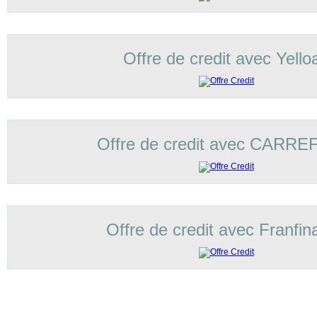
Offre de credit avec Yello
Offre de credit avec CARR
Offre de credit avec Franfin