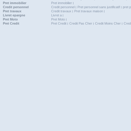
Pret immobilier
Pret immobilier
Credit personnel
Credit personnel
Pret personnel sans justificatif
pret 
Pret travaux
Credit travaux
Pret travaux maison
Livret epargne
Livret a
Pret Moto
Pret Moto
Pret Credit
Pret Credit
Credit Pas Cher
Credit Moins Cher
Cred