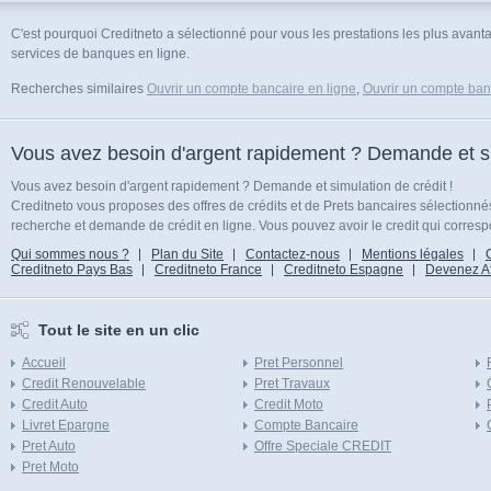
C'est pourquoi Creditneto a sélectionné pour vous les prestations les plus ava
services de banques en ligne.
Recherches similaires
Ouvrir un compte bancaire en ligne
,
Ouvrir un compte ban
Vous avez besoin d'argent rapidement ? Demande et sim
Vous avez besoin d'argent rapidement ? Demande et simulation de crédit !
Creditneto vous proposes des offres de crédits et de Prets bancaires sélectionn
recherche et demande de crédit en ligne. Vous pouvez avoir le credit qui corresp
Qui sommes nous ?
Plan du Site
Contactez-nous
Mentions légales
Creditneto Pays Bas
Creditneto France
Creditneto Espagne
Devenez Affi
Tout le site en un clic
Accueil
Pret Personnel
Credit Renouvelable
Pret Travaux
Credit Auto
Credit Moto
Livret Epargne
Compte Bancaire
Pret Auto
Offre Speciale CREDIT
Pret Moto