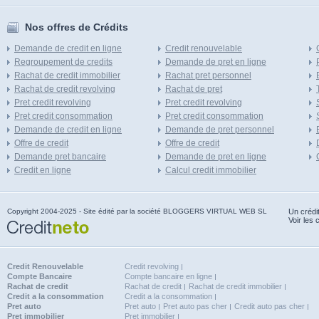
Nos offres de Crédits
Demande de credit en ligne
Credit renouvelable
Regroupement de credits
Demande de pret en ligne
Rachat de credit immobilier
Rachat pret personnel
Rachat de credit revolving
Rachat de pret
Pret credit revolving
Pret credit revolving
Pret credit consommation
Pret credit consommation
Demande de credit en ligne
Demande de pret personnel
Offre de credit
Offre de credit
Demande pret bancaire
Demande de pret en ligne
Credit en ligne
Calcul credit immobilier
Copyright 2004-2025 - Site édité par la société BLOGGERS VIRTUAL WEB SL
Un crédi
Voir les 
Credit Renouvelable
Credit revolving
Compte Bancaire
Compte bancaire en ligne
Rachat de credit
Rachat de credit
Rachat de credit immobilier
Credit a la consommation
Credit a la consommation
Pret auto
Pret auto
Pret auto pas cher
Credit auto pas cher
Pret immobilier
Pret immobilier