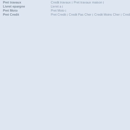
Pret travaux
Credit travaux
Pret travaux maison
Livret epargne
Livret a
Pret Moto
Pret Moto
Pret Credit
Pret Credit
Credit Pas Cher
Credit Moins Cher
Cred