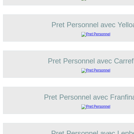
Pret Personnel avec Yello
Pret Personnel avec Carref
Pret Personnel avec Franfi
Pret Personnel avec Lenb