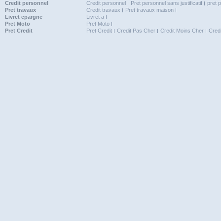
Credit personnel
Credit personnel
Pret personnel sans justificatif
pret 
Pret travaux
Credit travaux
Pret travaux maison
Livret epargne
Livret a
Pret Moto
Pret Moto
Pret Credit
Pret Credit
Credit Pas Cher
Credit Moins Cher
Cred