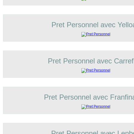
Pret Personnel avec Yello
Pret Personnel avec Carref
Pret Personnel avec Franfi
Pret Personnel avec Lenb