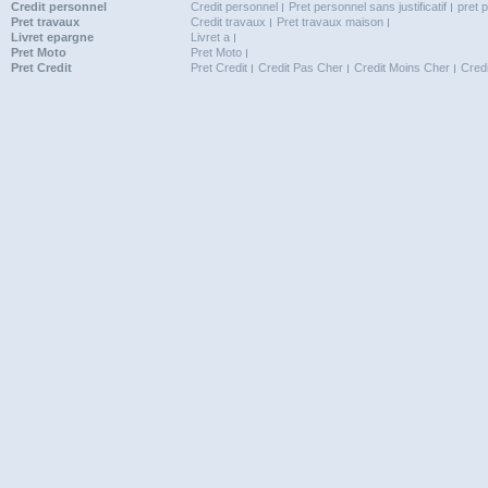
Credit personnel
Credit personnel
Pret personnel sans justificatif
pret 
Pret travaux
Credit travaux
Pret travaux maison
Livret epargne
Livret a
Pret Moto
Pret Moto
Pret Credit
Pret Credit
Credit Pas Cher
Credit Moins Cher
Cred