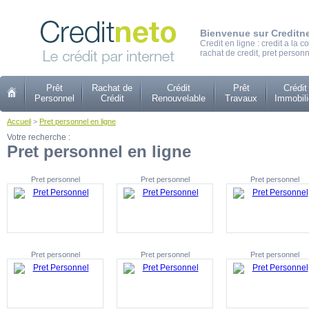
Bienvenue sur Creditn
Credit en ligne : credit a la
rachat de credit, pret personn
Prêt
Rachat de
Crédit
Prêt
Crédit
Personnel
Crédit
Renouvelable
Travaux
Immobili
Accueil
>
Pret personnel en ligne
Votre recherche :
Pret personnel en ligne
Pret personnel
Pret personnel
Pret personnel
Pret personnel
Pret personnel
Pret personnel