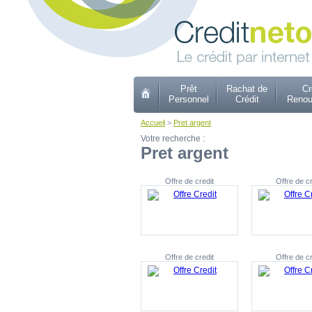
Prêt
Rachat de
Cr
Personnel
Crédit
Renou
Accueil
>
Pret argent
Votre recherche :
Pret argent
Offre de credit
Offre de cr
Offre de credit
Offre de cr