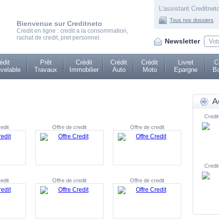
L'assistant Creditneto
Tous nos dossiers
Bienvenue sur Creditneto
Credit en ligne : credit a la consommation,
rachat de credit, pret personnel.
Newsletter
édit
Prêt
Crédit
Crédit
Crédit
Livret
C
velable
Travaux
Immobilier
Auto
Moto
Epargne
Ba
A
Credit
edit
Offre de credit
Offre de credit
Credit
edit
Offre de credit
Offre de credit