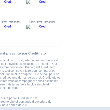
 - Pret Personnel
Credit - Pret Personnel
gent presente par Creditneto
 credit ou un pret, adapte, aujourd hui n est
 facile avec tous les acteurs presents. Pour
 votre besoin de : Pret argent, Creditneto
rte tout son savoir faire pour comparer et
 solution la plus adaptee. Que ce soit pour un
 credit ou une demande de pret, Creditneto et
naires vous accompagnent dans l estimation
esoin de la maniere la plus simple et
nnelle possible.
t
sur le portail Creditneto.net :
n,recherche et demande d ouverture de
ine a portee de clic !