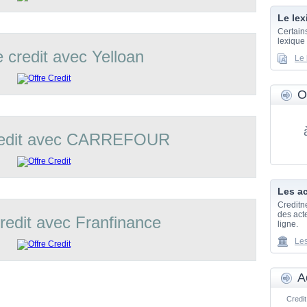
Le lex
Certain
lexique
e credit avec Yelloan
Le 
O
credit avec CARREFOUR
Les ac
Creditn
des acte
credit avec Franfinance
ligne.
Les
A
Credit