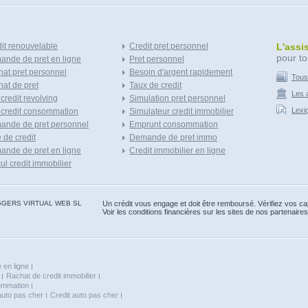
it renouvelable
Credit pret personnel
L'assi
pour to
nde de pret en ligne
Pret personnel
at pret personnel
Besoin d'argent rapidement
Tous
at de pret
Taux de credit
Les a
 credit revolving
Simulation pret personnel
Lexi
 credit consommation
Simulateur credit immobilier
ande de pret personnel
Emprunt consommation
e de credit
Demande de pret immo
nde de pret en ligne
Credit immobilier en ligne
ul credit immobilier
 BLOGGERS VIRTUAL WEB SL
Un crédit vous engage et doit être remboursé. Vérifiez vos 
Voir les conditions financières sur les sites de nos partenaires
 en ligne
Rachat de credit immobilier
sommation
auto pas cher
Credit auto pas cher