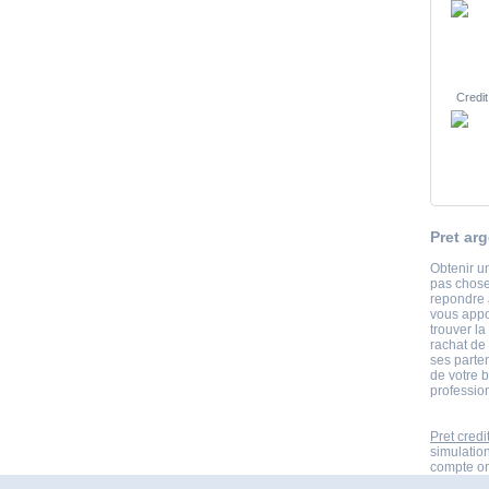
Credit
Pret ar
Obtenir un
pas chose
repondre a
vous appo
trouver la
rachat de
ses parte
de votre b
professio
Pret credi
simulatio
compte onl