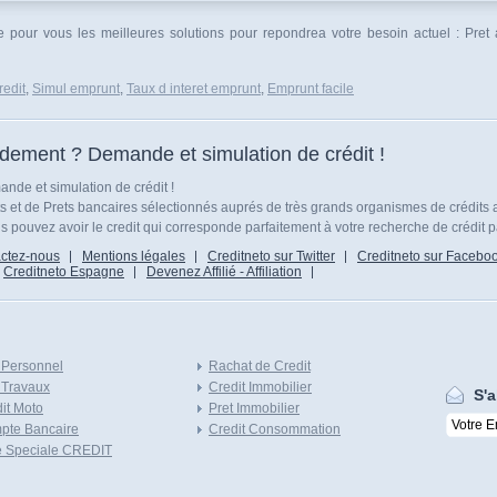
ne pour vous les meilleures solutions pour repondrea votre besoin actuel : Pret
edit
,
Simul emprunt
,
Taux d interet emprunt
,
Emprunt facile
idement ? Demande et simulation de crédit !
nde et simulation de crédit !
ts et de Prets bancaires sélectionnés auprés de très grands organismes de crédits 
 pouvez avoir le credit qui corresponde parfaitement à votre recherche de crédit p
ctez-nous
Mentions légales
Creditneto sur Twitter
Creditneto sur Facebo
Creditneto Espagne
Devenez Affilié - Affiliation
 Personnel
Rachat de Credit
 Travaux
Credit Immobilier
S'a
it Moto
Pret Immobilier
pte Bancaire
Credit Consommation
e Speciale CREDIT