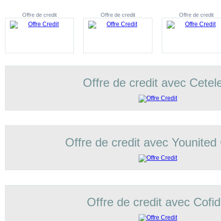
Offre de credit
Offre de credit
Offre de credit
Offre de credit avec Cete
Offre de credit avec Younited 
Offre de credit avec Cofid