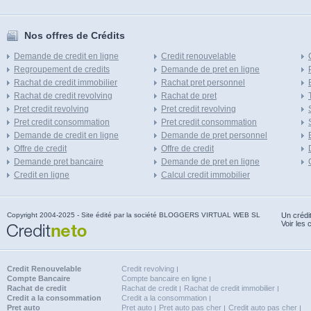
Nos offres de Crédits
Demande de credit en ligne
Credit renouvelable
Regroupement de credits
Demande de pret en ligne
Rachat de credit immobilier
Rachat pret personnel
Rachat de credit revolving
Rachat de pret
Pret credit revolving
Pret credit revolving
Pret credit consommation
Pret credit consommation
Demande de credit en ligne
Demande de pret personnel
Offre de credit
Offre de credit
Demande pret bancaire
Demande de pret en ligne
Credit en ligne
Calcul credit immobilier
Copyright 2004-2025 - Site édité par la société BLOGGERS VIRTUAL WEB SL
Un crédi
Voir les 
Credit Renouvelable
Credit revolving
Compte Bancaire
Compte bancaire en ligne
Rachat de credit
Rachat de credit
Rachat de credit immobilier
Credit a la consommation
Credit a la consommation
Pret auto
Pret auto
Pret auto pas cher
Credit auto pas cher