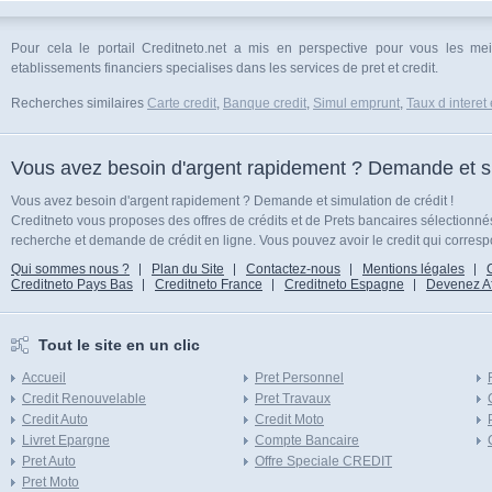
Pour cela le portail Creditneto.net a mis en perspective pour vous les mei
etablissements financiers specialises dans les services de pret et credit.
Recherches similaires
Carte credit
,
Banque credit
,
Simul emprunt
,
Taux d interet
Vous avez besoin d'argent rapidement ? Demande et sim
Vous avez besoin d'argent rapidement ? Demande et simulation de crédit !
Creditneto vous proposes des offres de crédits et de Prets bancaires sélectionn
recherche et demande de crédit en ligne. Vous pouvez avoir le credit qui corresp
Qui sommes nous ?
Plan du Site
Contactez-nous
Mentions légales
Creditneto Pays Bas
Creditneto France
Creditneto Espagne
Devenez Affi
Tout le site en un clic
Accueil
Pret Personnel
Credit Renouvelable
Pret Travaux
Credit Auto
Credit Moto
Livret Epargne
Compte Bancaire
Pret Auto
Offre Speciale CREDIT
Pret Moto