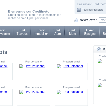
L'assistant Creditneto
Tous nos dossiers
Bienvenue sur Creditneto
Credit en ligne : credit a la consommation,
rachat de credit, pret personnel.
Newsletter
édit
Prêt
Crédit
Crédit
Crédit
Livret
C
velable
Travaux
Immobilier
Auto
Moto
Epargne
Ba
A
ois
Credit
nnel
Pret personnel
Pret personnel
Credit
nnel
Pret personnel
Pret personnel