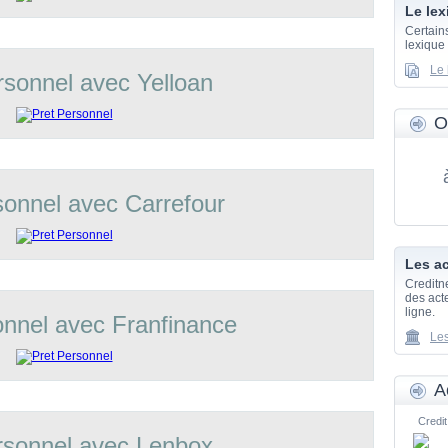
Le lex
Certain
lexique
Le 
rsonnel avec Yelloan
O
sonnel avec Carrefour
Les ac
Creditn
des acte
ligne.
onnel avec Franfinance
Les
A
Credit
rsonnel avec Lenbox