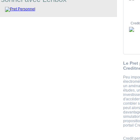
Credit
Le Pret
Creditn
Peu impor
électromé
un aména
études, u
investisse
d'accéder
combler s
peut alors
davantage
simulatio
propositi
portail Cr
Credit pe