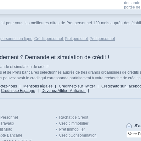
demande,s
portée de 
hoisi pour vous les meilleures offres de Pret personnel 120 mois auprès des établ
 personnel en ligne
,
Crédit personnel
,
Pret personel
,
Prêt personnel
idement ? Demande et simulation de crédit !
nde et simulation de crédit !
ts et de Prets bancaires sélectionnés auprés de très grands organismes de crédits 
 pouvez avoir le credit qui corresponde parfaitement à votre recherche de crédit p
ctez-nous
Mentions légales
Creditneto sur Twitter
Creditneto sur Facebo
Creditneto Espagne
Devenez Affilié - Affiliation
 Personnel
Rachat de Credit
 Travaux
Credit Immobilier
S'a
it Moto
Pret Immobilier
pte Bancaire
Credit Consommation