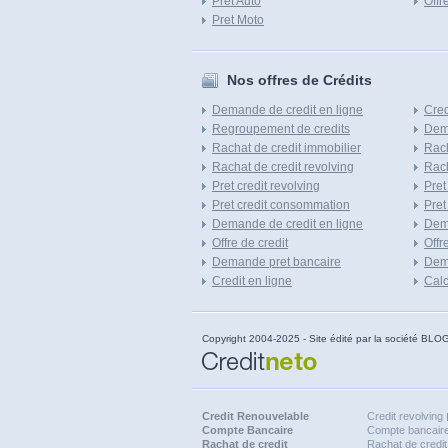
Pret Auto
Offr
Pret Moto
Nos offres de Crédits
Demande de credit en ligne
Cred
Regroupement de credits
Dema
Rachat de credit immobilier
Rach
Rachat de credit revolving
Rach
Pret credit revolving
Pret
Pret credit consommation
Pret
Demande de credit en ligne
Dem
Offre de credit
Offr
Demande pret bancaire
Dema
Credit en ligne
Calc
Copyright 2004-2025 - Site édité par la société
Credit Renouvelable
Credit revolving
Compte Bancaire
Compte bancaire
Rachat de credit
Rachat de credit