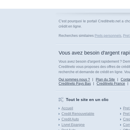
C'est pourquoi le portail Creditneto.net a c
crédit en ligne.
Recherches similaires
Prets personnels
,
Pret
Vous avez besoin d'argent rap
Vous avez besoin d'argent rapidement ? Dema
Creditneto vous proposes des offres de crédi
recherche et demande de crédit en ligne. Vous
Qui sommes nous ?
Plan du Site
Conta
Creditneto Pays Bas
Creditneto France
Tout le site en un clic
Accueil
Pret
Credit Renouvelable
Pret
Credit Auto
Cred
Livret Epargne
Com