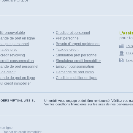
e Speciale CREDIT
it renouvelable
Credit pret personnel
L'assi
pour to
nde de pret en ligne
Pret personnel
at pret personnel
Besoin d'argent rapidement
Tous
at de pret
Taux de credit
Les a
 credit revolving
Simulation pret personnel
Lexi
 credit consommation
Simulateur credit immobilier
ande de pret personnel
Emprunt consommation
e de credit
Demande de pret immo
nde de pret en ligne
Credit immobilier en ligne
ul credit immobilier
 BLOGGERS VIRTUAL WEB SL
Un crédit vous engage et doit être remboursé. Vérifiez vos 
Voir les conditions financières sur les sites de nos partenaires
 en ligne
Rachat de credit immobilier