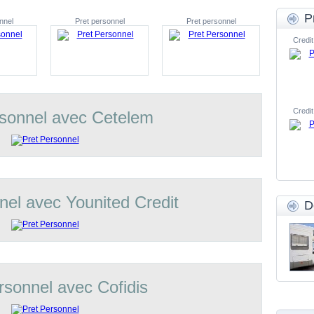
P
nnel
Pret personnel
Pret personnel
Credit
Credit
rsonnel avec Cetelem
nel avec Younited Credit
D
rsonnel avec Cofidis