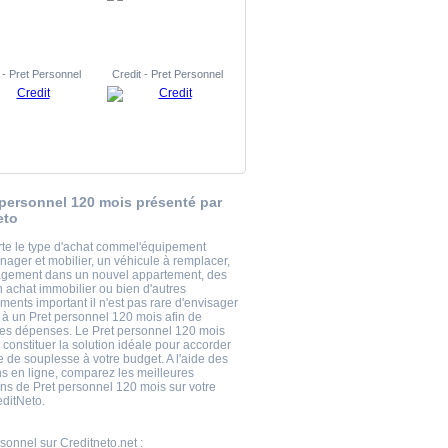
 - Pret Personnel
Credit - Pret Personnel
 personnel 120 mois présenté par
eto
te le type d'achat commel'équipement
nager et mobilier, un véhicule à remplacer,
gement dans un nouvel appartement, des
n achat immobilier ou bien d'autres
ments important il n'est pas rare d'envisager
 à un Pret personnel 120 mois afin de
es dépenses. Le Pret personnel 120 mois
 constituer la solution idéale pour accorder
 de souplesse à votre budget. A l'aide des
ns en ligne, comparez les meilleures
ons de Pret personnel 120 mois sur votre
editNeto.
rsonnel
sur Creditneto.net :