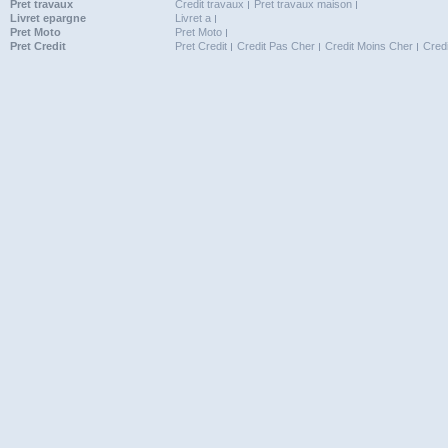
Pret travaux
Credit travaux
Pret travaux maison
Livret epargne
Livret a
Pret Moto
Pret Moto
Pret Credit
Pret Credit
Credit Pas Cher
Credit Moins Cher
Cred