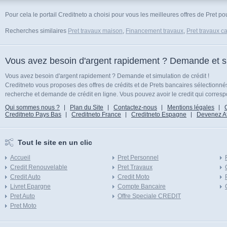
Pour cela le portail Creditneto a choisi pour vous les meilleures offres de Pret po
Recherches similaires
Pret travaux maison
,
Financement travaux
,
Pret travaux c
Vous avez besoin d'argent rapidement ? Demande et sim
Vous avez besoin d'argent rapidement ? Demande et simulation de crédit !
Creditneto vous proposes des offres de crédits et de Prets bancaires sélectionn
recherche et demande de crédit en ligne. Vous pouvez avoir le credit qui corresp
Qui sommes nous ?
Plan du Site
Contactez-nous
Mentions légales
Creditneto Pays Bas
Creditneto France
Creditneto Espagne
Devenez Affi
Tout le site en un clic
Accueil
Pret Personnel
Credit Renouvelable
Pret Travaux
Credit Auto
Credit Moto
Livret Epargne
Compte Bancaire
Pret Auto
Offre Speciale CREDIT
Pret Moto