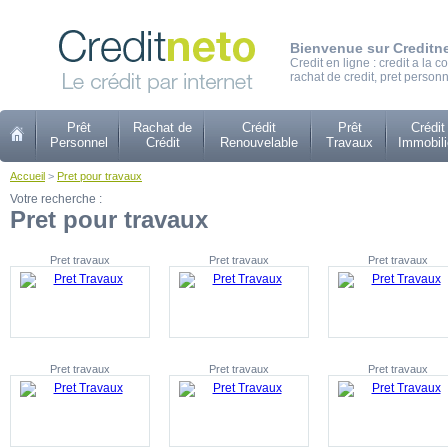
Bienvenue sur Creditn
Credit en ligne : credit a la
rachat de credit, pret personn
Prêt
Rachat de
Crédit
Prêt
Crédit
Personnel
Crédit
Renouvelable
Travaux
Immobili
Accueil
>
Pret pour travaux
Votre recherche :
Pret pour travaux
Pret travaux
Pret travaux
Pret travaux
Pret travaux
Pret travaux
Pret travaux