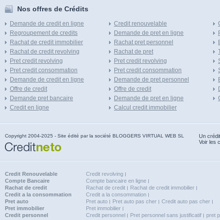
Nos offres de Crédits
Demande de credit en ligne
Credit renouvelable
Regroupement de credits
Demande de pret en ligne
Rachat de credit immobilier
Rachat pret personnel
Rachat de credit revolving
Rachat de pret
Pret credit revolving
Pret credit revolving
Pret credit consommation
Pret credit consommation
Demande de credit en ligne
Demande de pret personnel
Offre de credit
Offre de credit
Demande pret bancaire
Demande de pret en ligne
Credit en ligne
Calcul credit immobilier
Copyright 2004-2025 - Site édité par la société BLOGGERS VIRTUAL WEB SL
Un crédi
Voir les 
Credit Renouvelable
Credit revolving
Compte Bancaire
Compte bancaire en ligne
Rachat de credit
Rachat de credit
Rachat de credit immobilier
Credit a la consommation
Credit a la consommation
Pret auto
Pret auto
Pret auto pas cher
Credit auto pas cher
Pret immobilier
Pret immobilier
Credit personnel
Credit personnel
Pret personnel sans justificatif
pret 