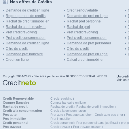
Nos offres de Crédits
Demande de credit en ligne
Credit renouvelable
Regroupement de credits
Demande de pret en ligne
Rachat de credit immobilier
Rachat pret personnel
Rachat de credit revolving
Rachat de pret
Pret credit revolving
Pret credit revolving
Pret credit consommation
Pret credit consommation
Demande de credit en ligne
Demande de pret personnel
Offre de credit
Offre de credit
Demande pret bancaire
Demande de pret en ligne
Credit en ligne
Calcul credit immobilier
Copyright 2004-2025 - Site édité par la société BLOGGERS VIRTUAL WEB SL
Un crédi
Voir les 
Credit Renouvelable
Credit revolving
Compte Bancaire
Compte bancaire en ligne
Rachat de credit
Rachat de credit
Rachat de credit immobilier
Credit a la consommation
Credit a la consommation
Pret auto
Pret auto
Pret auto pas cher
Credit auto pas cher
Pret immobilier
Pret immobilier
Credit personnel
Credit personnel
Pret personnel sans justificatif
pret 
Pret travaux
Credit travaux
Pret travaux maison