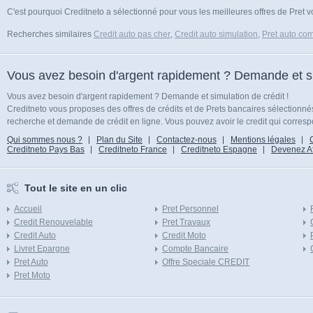
C'est pourquoi Creditneto a sélectionné pour vous les meilleures offres de Pret vo
Recherches similaires
Credit auto pas cher
,
Credit auto simulation
,
Pret auto com
Vous avez besoin d'argent rapidement ? Demande et sim
Vous avez besoin d'argent rapidement ? Demande et simulation de crédit !
Creditneto vous proposes des offres de crédits et de Prets bancaires sélectionn
recherche et demande de crédit en ligne. Vous pouvez avoir le credit qui corresp
Qui sommes nous ?
Plan du Site
Contactez-nous
Mentions légales
Creditneto Pays Bas
Creditneto France
Creditneto Espagne
Devenez Affi
Tout le site en un clic
Accueil
Pret Personnel
Credit Renouvelable
Pret Travaux
Credit Auto
Credit Moto
Livret Epargne
Compte Bancaire
Pret Auto
Offre Speciale CREDIT
Pret Moto