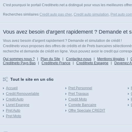
C'est pourquoi le portail Creditneto.net a distingué pour vous les meilleures offr
Recherches similaires
Credit auto pas cher
,
Credit auto simulation
,
Pret auto com
Vous avez besoin d'argent rapidement ? Demande et sim
Vous avez besoin d'argent rapidement ? Demande et simulation de crédit !
Creditneto vous proposes des offres de crédits et de Prets bancaires sélectionn
recherche et demande de crédit en ligne. Vous pouvez avoir le credit qui corresp
Qui sommes nous ?
Plan du Site
Contactez-nous
Mentions légales
Creditneto Pays Bas
Creditneto France
Creditneto Espagne
Devenez Affi
Tout le site en un clic
Accueil
Pret Personnel
Credit Renouvelable
Pret Travaux
Credit Auto
Credit Moto
Livret Epargne
Compte Bancaire
Pret Auto
Offre Speciale CREDIT
Pret Moto