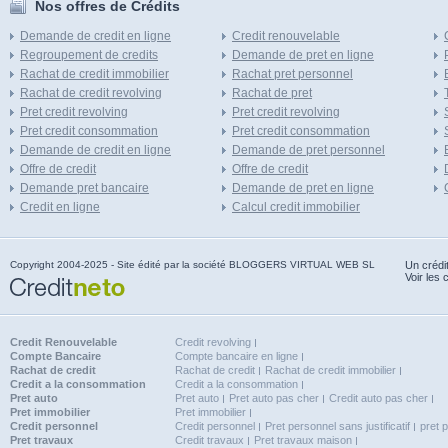
Nos offres de Crédits
Demande de credit en ligne
Credit renouvelable
Regroupement de credits
Demande de pret en ligne
Rachat de credit immobilier
Rachat pret personnel
Rachat de credit revolving
Rachat de pret
Pret credit revolving
Pret credit revolving
Pret credit consommation
Pret credit consommation
Demande de credit en ligne
Demande de pret personnel
Offre de credit
Offre de credit
Demande pret bancaire
Demande de pret en ligne
Credit en ligne
Calcul credit immobilier
Copyright 2004-2025 - Site édité par la société BLOGGERS VIRTUAL WEB SL
Un crédi
Voir les 
Credit Renouvelable
Credit revolving
Compte Bancaire
Compte bancaire en ligne
Rachat de credit
Rachat de credit
Rachat de credit immobilier
Credit a la consommation
Credit a la consommation
Pret auto
Pret auto
Pret auto pas cher
Credit auto pas cher
Pret immobilier
Pret immobilier
Credit personnel
Credit personnel
Pret personnel sans justificatif
pret 
Pret travaux
Credit travaux
Pret travaux maison