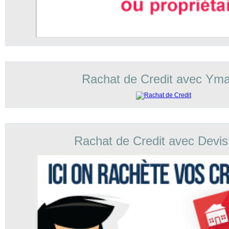
Rachat de Credit avec Yma
Rachat de Credit avec Devi