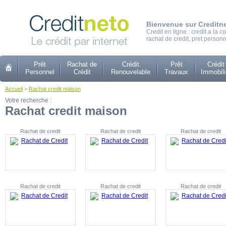
Bienvenue sur Creditn
Credit en ligne : credit a la
rachat de credit, pret personn
Prêt
Rachat de
Crédit
Prêt
Crédit
Personnel
Crédit
Renouvelable
Travaux
Immobili
Accueil
>
Rachat credit maison
Votre recherche :
Rachat credit maison
Rachat de credit
Rachat de credit
Rachat de credit
Rachat de credit
Rachat de credit
Rachat de credit