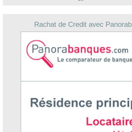
Rachat de Credit avec Panora