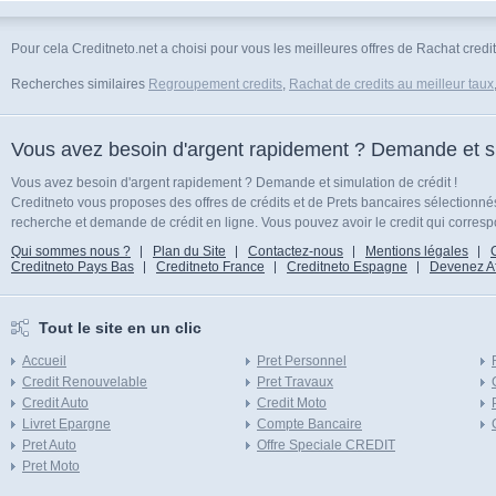
Pour cela Creditneto.net a choisi pour vous les meilleures offres de Rachat credit
Recherches similaires
Regroupement credits
,
Rachat de credits au meilleur taux
Vous avez besoin d'argent rapidement ? Demande et sim
Vous avez besoin d'argent rapidement ? Demande et simulation de crédit !
Creditneto vous proposes des offres de crédits et de Prets bancaires sélectionn
recherche et demande de crédit en ligne. Vous pouvez avoir le credit qui corresp
Qui sommes nous ?
Plan du Site
Contactez-nous
Mentions légales
Creditneto Pays Bas
Creditneto France
Creditneto Espagne
Devenez Affi
Tout le site en un clic
Accueil
Pret Personnel
Credit Renouvelable
Pret Travaux
Credit Auto
Credit Moto
Livret Epargne
Compte Bancaire
Pret Auto
Offre Speciale CREDIT
Pret Moto