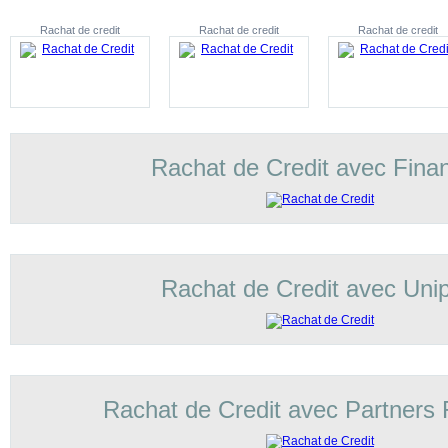
Rachat de credit
Rachat de credit
Rachat de credit
Rachat de Credit avec Fina
Rachat de Credit avec Unip
Rachat de Credit avec Partners