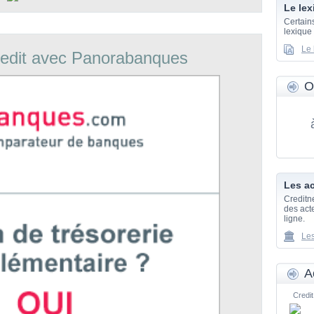
Le lex
Certain
lexique
Le 
edit avec Panorabanques
O
Les ac
Creditn
des acte
ligne.
Les
A
Credit