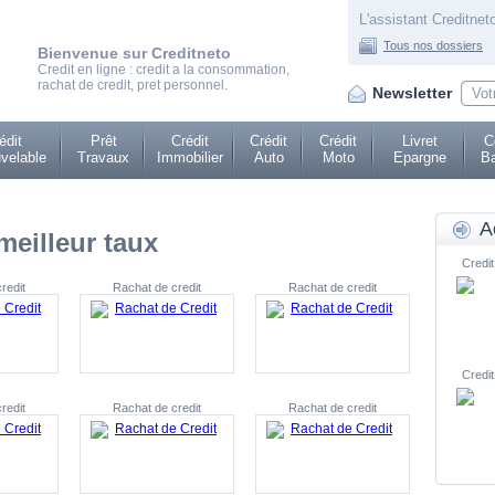
L'assistant Creditneto
Tous nos dossiers
Bienvenue sur Creditneto
Credit en ligne : credit a la consommation,
rachat de credit, pret personnel.
Newsletter
édit
Prêt
Crédit
Crédit
Crédit
Livret
C
velable
Travaux
Immobilier
Auto
Moto
Epargne
Ba
A
meilleur taux
Credit
redit
Rachat de credit
Rachat de credit
Credit
redit
Rachat de credit
Rachat de credit