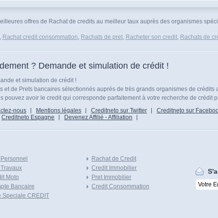
eilleures offres de Rachat de credits au meilleur taux auprès des organismes spécial
,
Rachat credit consommation
,
Rachats de pret
,
Racheter son credit
,
Rachats de cre
idement ? Demande et simulation de crédit !
nde et simulation de crédit !
ts et de Prets bancaires sélectionnés auprés de très grands organismes de crédits 
 pouvez avoir le credit qui corresponde parfaitement à votre recherche de crédit p
ctez-nous
Mentions légales
Creditneto sur Twitter
Creditneto sur Facebo
Creditneto Espagne
Devenez Affilié - Affiliation
 Personnel
Rachat de Credit
 Travaux
Credit Immobilier
S'a
it Moto
Pret Immobilier
pte Bancaire
Credit Consommation
e Speciale CREDIT