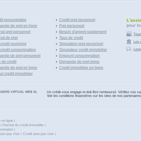
it renouvelable
Credit pret personnel
L'assi
pour to
nde de pret en ligne
Pret personnel
at pret personnel
Besoin d'argent rapidement
Tous
at de pret
Taux de credit
Les a
 credit revolving
Simulation pret personnel
Lexi
 credit consommation
Simulateur credit immobilier
ande de pret personnel
Emprunt consommation
e de credit
Demande de pret immo
nde de pret en ligne
Credit immobilier en ligne
ul credit immobilier
 BLOGGERS VIRTUAL WEB SL
Un crédit vous engage et doit être remboursé. Vérifiez vos 
Voir les conditions financières sur les sites de nos partenaires
 en ligne
Rachat de credit immobilier
sommation
auto pas cher
Credit auto pas cher