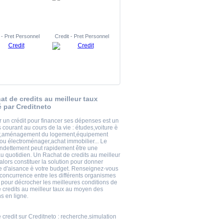
 - Pret Personnel
Credit - Pret Personnel
at de credits au meilleur taux
 par Creditneto
 un crédit pour financer ses dépenses est un
courant au cours de la vie : études,voiture è
r,aménagement du logement,équipement
 ou électroménager,achat immobilier... Le
endettement peut rapidement être une
 au quotidien. Un Rachat de credits au meilleur
alors constituer la solution pour donner
 d'aisance è votre budget. Renseignez-vous
 concurrence entre les différents organismes
s pour décrocher les meilleures conditions de
 credits au meilleur taux au moyen des
s en ligne.
 credit
sur Creditneto : recherche,simulation