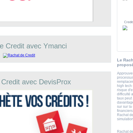
Credit
e Credit avec Ymanci
Le Rach
proposé
Approuver
processus 
 Credit avec DevisProx
remplace
high tech
risque d'
difficulté
taux peut 
davantage
sur sur la
financier
Rachat de
simulation
Rachat de