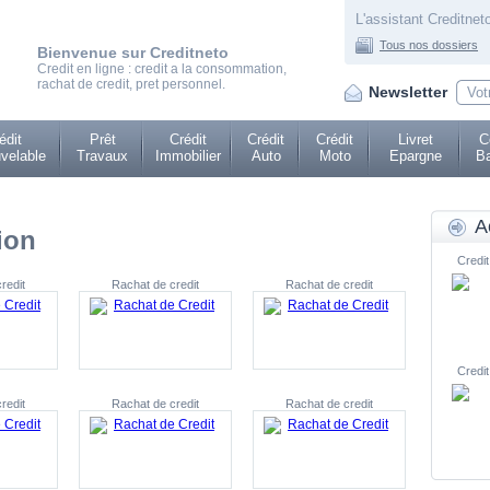
L'assistant Creditneto
Tous nos dossiers
Bienvenue sur Creditneto
Credit en ligne : credit a la consommation,
rachat de credit, pret personnel.
Newsletter
édit
Prêt
Crédit
Crédit
Crédit
Livret
C
velable
Travaux
Immobilier
Auto
Moto
Epargne
Ba
A
ion
Credit
redit
Rachat de credit
Rachat de credit
Credit
redit
Rachat de credit
Rachat de credit