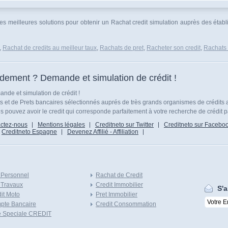
les meilleures solutions pour obtenir un Rachat credit simulation auprès des établ
,
Rachat de credits au meilleur taux
,
Rachats de pret
,
Racheter son credit
,
Rachats 
idement ? Demande et simulation de crédit !
nde et simulation de crédit !
ts et de Prets bancaires sélectionnés auprés de très grands organismes de crédits 
 pouvez avoir le credit qui corresponde parfaitement à votre recherche de crédit p
ctez-nous
Mentions légales
Creditneto sur Twitter
Creditneto sur Facebo
Creditneto Espagne
Devenez Affilié - Affiliation
 Personnel
Rachat de Credit
 Travaux
Credit Immobilier
S'a
it Moto
Pret Immobilier
pte Bancaire
Credit Consommation
e Speciale CREDIT