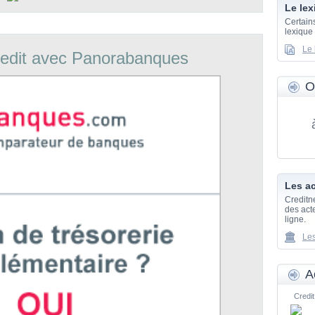
Le lex
Certain
lexique
Le 
edit avec Panorabanques
O
Les ac
Creditn
des acte
ligne.
Les
A
Credit