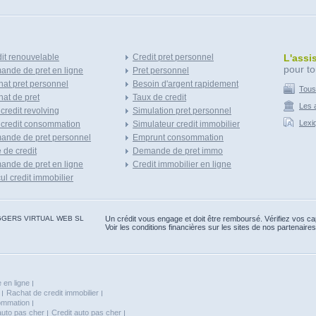
it renouvelable
Credit pret personnel
L'assi
pour to
nde de pret en ligne
Pret personnel
at pret personnel
Besoin d'argent rapidement
Tous
at de pret
Taux de credit
Les a
 credit revolving
Simulation pret personnel
Lexi
 credit consommation
Simulateur credit immobilier
ande de pret personnel
Emprunt consommation
e de credit
Demande de pret immo
nde de pret en ligne
Credit immobilier en ligne
ul credit immobilier
 BLOGGERS VIRTUAL WEB SL
Un crédit vous engage et doit être remboursé. Vérifiez vos 
Voir les conditions financières sur les sites de nos partenaires
 en ligne
Rachat de credit immobilier
sommation
auto pas cher
Credit auto pas cher