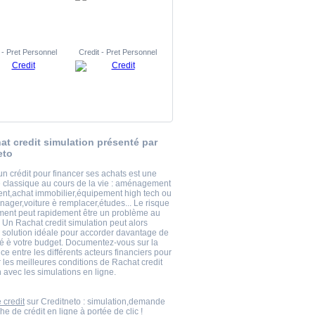
 - Pret Personnel
Credit - Pret Personnel
at credit simulation présenté par
eto
un crédit pour financer ses achats est une
classique au cours de la vie : aménagement
nt,achat immobilier,équipement high tech ou
nager,voiture è remplacer,études... Le risque
ment peut rapidement être un problème au
 Un Rachat credit simulation peut alors
a solution idéale pour accorder davantage de
 è votre budget. Documentez-vous sur la
e entre les différents acteurs financiers pour
 les meilleures conditions de Rachat credit
 avec les simulations en ligne.
 credit
sur Creditneto : simulation,demande
he de crédit en ligne à portée de clic !