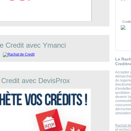
Credit
e Credit avec Ymanci
Le Rach
Creditn
Accepter 
démarche 
 Credit avec DevisProx
du logeme
électromé
d'endette
quotidien.
devenir l
commodité
concurrenc
décrocher
simulation
Rachat de
et recherc