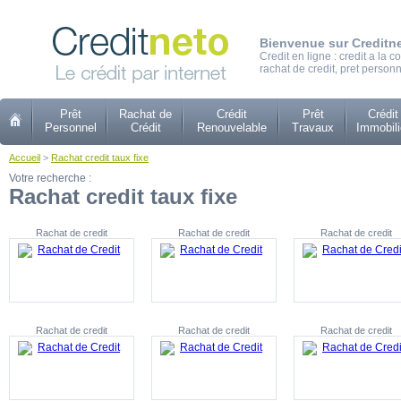
Bienvenue sur Creditn
Credit en ligne : credit a la
rachat de credit, pret personn
Prêt
Rachat de
Crédit
Prêt
Crédit
Personnel
Crédit
Renouvelable
Travaux
Immobili
Accueil
>
Rachat credit taux fixe
Votre recherche :
Rachat credit taux fixe
Rachat de credit
Rachat de credit
Rachat de credit
Rachat de credit
Rachat de credit
Rachat de credit