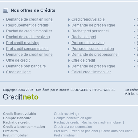
Nos offres de Crédits
Demande de credit en ligne
Credit renouvelable
Regroupement de credits
Demande de pret en ligne
Rachat de credit immobilier
Rachat pret personnel
Rachat de credit revolving
Rachat de pret
Pret credit revolving
Pret credit revolving
Pret credit consommation
Pret credit consommation
Demande de credit en ligne
Demande de pret personnel
Offre de credit
Offre de credit
Demande pret bancaire
Demande de pret en ligne
Credit en ligne
Calcul credit immobilier
Copyright 2004-2025 - Site édité par la société BLOGGERS VIRTUAL WEB SL
Un crédi
Voir les 
Credit Renouvelable
Credit revolving
Compte Bancaire
Compte bancaire en ligne
Rachat de credit
Rachat de credit
Rachat de credit immobilier
Credit a la consommation
Credit a la consommation
Pret auto
Pret auto
Pret auto pas cher
Credit auto pas cher
Pret immobilier
Pret immobilier