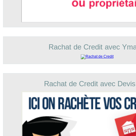
Rachat de Credit avec Yma
Rachat de Credit avec Devi