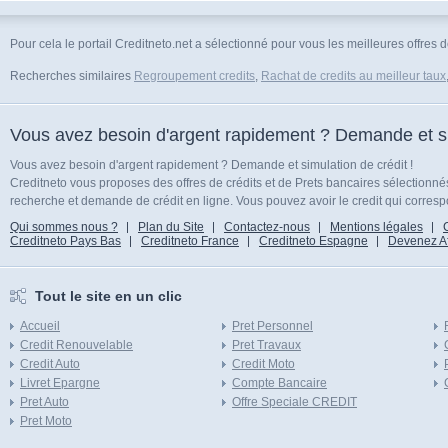
Pour cela le portail Creditneto.net a sélectionné pour vous les meilleures offres d
Recherches similaires
Regroupement credits
,
Rachat de credits au meilleur taux
Vous avez besoin d'argent rapidement ? Demande et sim
Vous avez besoin d'argent rapidement ? Demande et simulation de crédit !
Creditneto vous proposes des offres de crédits et de Prets bancaires sélectionn
recherche et demande de crédit en ligne. Vous pouvez avoir le credit qui corresp
Qui sommes nous ?
Plan du Site
Contactez-nous
Mentions légales
Creditneto Pays Bas
Creditneto France
Creditneto Espagne
Devenez Affi
Tout le site en un clic
Accueil
Pret Personnel
Credit Renouvelable
Pret Travaux
Credit Auto
Credit Moto
Livret Epargne
Compte Bancaire
Pret Auto
Offre Speciale CREDIT
Pret Moto