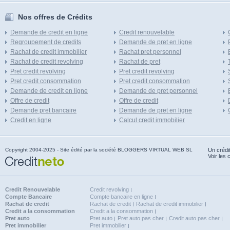
Nos offres de Crédits
Demande de credit en ligne
Credit renouvelable
Regroupement de credits
Demande de pret en ligne
Rachat de credit immobilier
Rachat pret personnel
Rachat de credit revolving
Rachat de pret
Pret credit revolving
Pret credit revolving
Pret credit consommation
Pret credit consommation
Demande de credit en ligne
Demande de pret personnel
Offre de credit
Offre de credit
Demande pret bancaire
Demande de pret en ligne
Credit en ligne
Calcul credit immobilier
Copyright 2004-2025 - Site édité par la société BLOGGERS VIRTUAL WEB SL
Un crédi
Voir les 
Credit Renouvelable
Credit revolving
Compte Bancaire
Compte bancaire en ligne
Rachat de credit
Rachat de credit
Rachat de credit immobilier
Credit a la consommation
Credit a la consommation
Pret auto
Pret auto
Pret auto pas cher
Credit auto pas cher
Pret immobilier
Pret immobilier