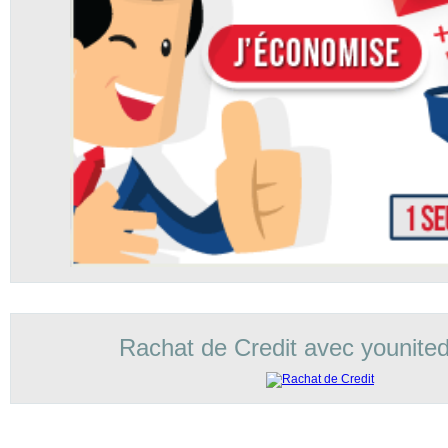
Rachat de Credit avec younited 