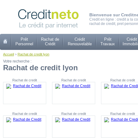
Bienvenue sur Creditn
Credit en ligne : credit a la
rachat de credit, pret personn
Prêt
Rachat de
Crédit
Prêt
Crédit
Personnel
Crédit
Renouvelable
Travaux
Immobili
Accueil
>
Rachat de credit lyon
Votre recherche :
Rachat de credit lyon
Rachat de credit
Rachat de credit
Rachat de credit
Rachat de credit
Rachat de credit
Rachat de credit