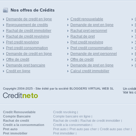
Nos offres de Crédits
Demande de credit en ligne
Credit renouvelable
Regroupement de credits
Demande de pret en ligne
Rachat de credit immobilier
Rachat pret personnel
Rachat de credit revolving
Rachat de pret
Pret credit revolving
Pret credit revolving
Pret credit consommation
Pret credit consommation
Demande de credit en ligne
Demande de pret personnel
Offre de credit
Offre de credit
Demande pret bancaire
Demande de pret en ligne
Credit en ligne
Calcul credit immobilier
Copyright 2004-2025 - Site édité par la société BLOGGERS VIRTUAL WEB SL
Un crédi
Voir les 
Credit Renouvelable
Credit revolving
Compte Bancaire
Compte bancaire en ligne
Rachat de credit
Rachat de credit
Rachat de credit immobilier
Credit a la consommation
Credit a la consommation
Pret auto
Pret auto
Pret auto pas cher
Credit auto pas cher
Pret immobilier
Pret immobilier