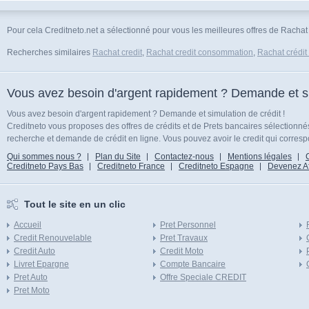
Pour cela Creditneto.net a sélectionné pour vous les meilleures offres de Rachat 
Recherches similaires
Rachat credit
,
Rachat credit consommation
,
Rachat crédit
Vous avez besoin d'argent rapidement ? Demande et sim
Vous avez besoin d'argent rapidement ? Demande et simulation de crédit !
Creditneto vous proposes des offres de crédits et de Prets bancaires sélectionn
recherche et demande de crédit en ligne. Vous pouvez avoir le credit qui corresp
Qui sommes nous ?
Plan du Site
Contactez-nous
Mentions légales
Creditneto Pays Bas
Creditneto France
Creditneto Espagne
Devenez Affi
Tout le site en un clic
Accueil
Pret Personnel
Credit Renouvelable
Pret Travaux
Credit Auto
Credit Moto
Livret Epargne
Compte Bancaire
Pret Auto
Offre Speciale CREDIT
Pret Moto