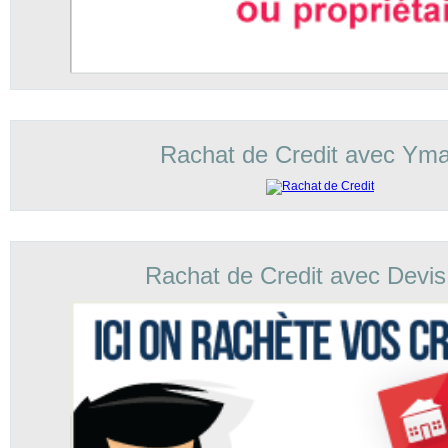
Rachat de Credit avec Yma
Rachat de Credit avec Devi