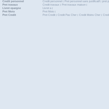
Credit personnel
Credit personnel
Pret personnel sans justificatif
pret 
Pret travaux
Credit travaux
Pret travaux maison
Livret epargne
Livret a
Pret Moto
Pret Moto
Pret Credit
Pret Credit
Credit Pas Cher
Credit Moins Cher
Cred