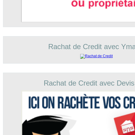
Rachat de Credit avec Yma
Rachat de Credit avec Devi