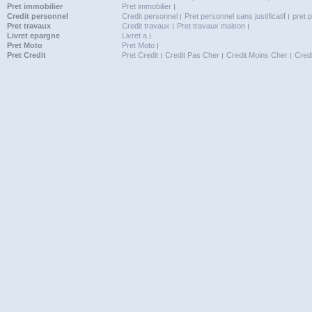
Pret immobilier
Pret immobilier
Credit personnel
Credit personnel
Pret personnel sans justificatif
pret 
Pret travaux
Credit travaux
Pret travaux maison
Livret epargne
Livret a
Pret Moto
Pret Moto
Pret Credit
Pret Credit
Credit Pas Cher
Credit Moins Cher
Cred