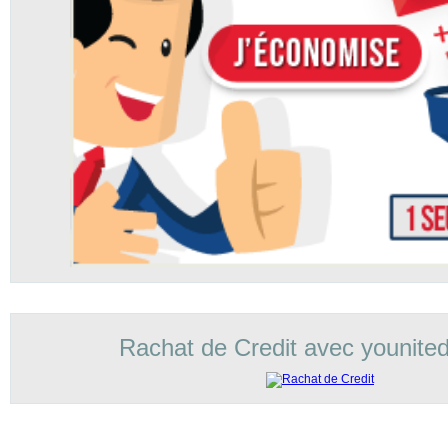
Rachat de Credit avec younited 