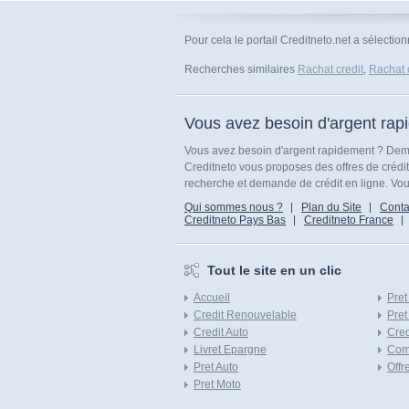
Pour cela le portail Creditneto.net a sélectio
Recherches similaires
Rachat credit
,
Rachat 
Vous avez besoin d'argent rap
Vous avez besoin d'argent rapidement ? Dema
Creditneto vous proposes des offres de crédi
recherche et demande de crédit en ligne. Vous
Qui sommes nous ?
Plan du Site
Conta
Creditneto Pays Bas
Creditneto France
Tout le site en un clic
Accueil
Pret
Credit Renouvelable
Pret
Credit Auto
Cred
Livret Epargne
Com
Pret Auto
Offr
Pret Moto