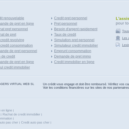
it renouvelable
Credit pret personnel
L'assi
pour to
nde de pret en ligne
Pret personnel
at pret personnel
Besoin d'argent rapidement
Tous
at de pret
Taux de credit
Les a
 credit revolving
Simulation pret personnel
Lexi
 credit consommation
Simulateur credit immobilier
ande de pret personnel
Emprunt consommation
e de credit
Demande de pret immo
nde de pret en ligne
Credit immobilier en ligne
ul credit immobilier
 BLOGGERS VIRTUAL WEB SL
Un crédit vous engage et doit être remboursé. Vérifiez vos 
Voir les conditions financières sur les sites de nos partenaires
 en ligne
Rachat de credit immobilier
sommation
auto pas cher
Credit auto pas cher