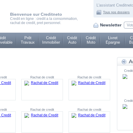
L'assistant Creditneto
Tous nos dossiers
Bienvenue sur Creditneto
Credit en ligne : credit a la consommation,
rachat de credit, pret personnel.
Newsletter
édit
Prêt
Crédit
Crédit
Crédit
Livret
C
velable
Travaux
Immobilier
Auto
Moto
Epargne
Ba
A
Credit
redit
Rachat de credit
Rachat de credit
Credit
redit
Rachat de credit
Rachat de credit