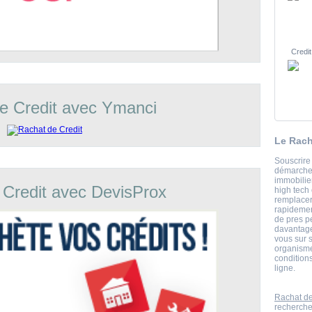
Credit
e Credit avec Ymanci
Le Rach
Souscrire
démarche 
immobili
 Credit avec DevisProx
high tech
remplacer
rapidemen
de pres pe
davantage
vous sur s
organisme
condition
ligne.
Rachat de
recherche