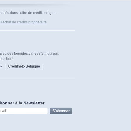
isés dans l'offre de crédit en ligne.
Rachat de credits proprietaire
avec des formules variées.Simulation,
as cher !
ok
Creditneto Belgique
bonner à la Newsletter