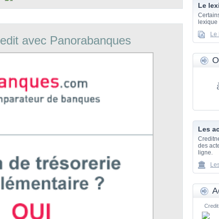
Le lex
Certain
lexique
Le 
edit avec Panorabanques
O
Les ac
Creditn
des acte
ligne.
Les
A
Credit