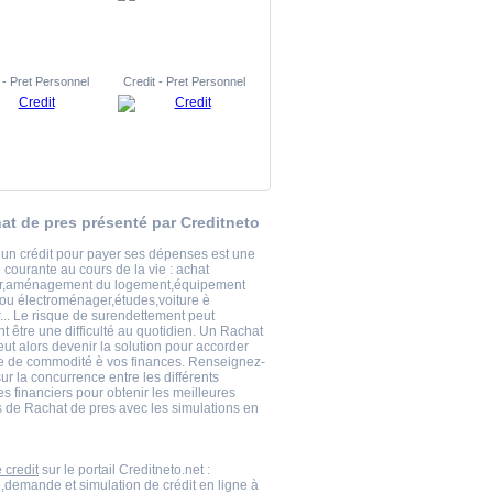
 - Pret Personnel
Credit - Pret Personnel
at de pres présenté par Creditneto
 un crédit pour payer ses dépenses est une
courante au cours de la vie : achat
er,aménagement du logement,équipement
 ou électroménager,études,voiture è
... Le risque de surendettement peut
t être une difficulté au quotidien. Un Rachat
ut alors devenir la solution pour accorder
 de commodité è vos finances. Renseignez-
ur la concurrence entre les différents
s financiers pour obtenir les meilleures
s de Rachat de pres avec les simulations en
 credit
sur le portail Creditneto.net :
,demande et simulation de crédit en ligne à