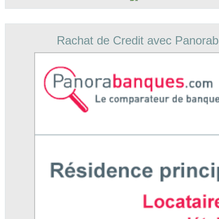
Rachat de Credit avec Panora