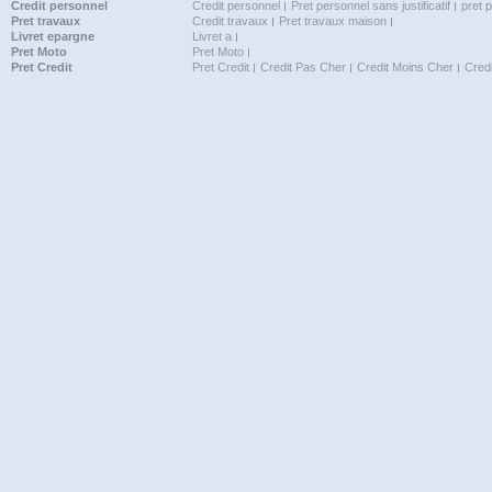
Credit personnel
Credit personnel
Pret personnel sans justificatif
pret 
Pret travaux
Credit travaux
Pret travaux maison
Livret epargne
Livret a
Pret Moto
Pret Moto
Pret Credit
Pret Credit
Credit Pas Cher
Credit Moins Cher
Cred