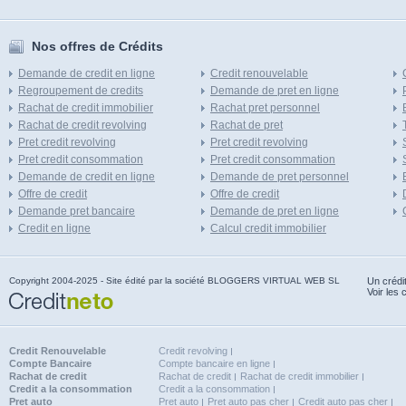
Nos offres de Crédits
Demande de credit en ligne
Credit renouvelable
Regroupement de credits
Demande de pret en ligne
Rachat de credit immobilier
Rachat pret personnel
Rachat de credit revolving
Rachat de pret
Pret credit revolving
Pret credit revolving
Pret credit consommation
Pret credit consommation
Demande de credit en ligne
Demande de pret personnel
Offre de credit
Offre de credit
Demande pret bancaire
Demande de pret en ligne
Credit en ligne
Calcul credit immobilier
Copyright 2004-2025 - Site édité par la société BLOGGERS VIRTUAL WEB SL
Un crédi
Voir les 
Credit Renouvelable
Credit revolving
Compte Bancaire
Compte bancaire en ligne
Rachat de credit
Rachat de credit
Rachat de credit immobilier
Credit a la consommation
Credit a la consommation
Pret auto
Pret auto
Pret auto pas cher
Credit auto pas cher