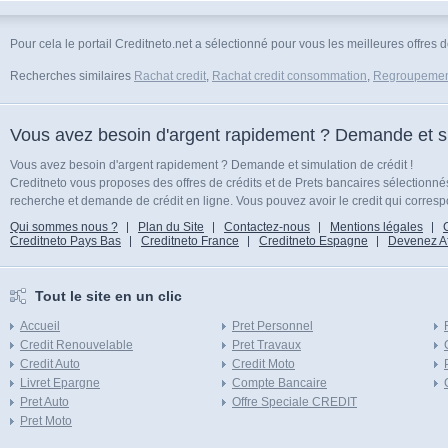
Pour cela le portail Creditneto.net a sélectionné pour vous les meilleures offres 
Recherches similaires
Rachat credit
,
Rachat credit consommation
,
Regroupement
Vous avez besoin d'argent rapidement ? Demande et sim
Vous avez besoin d'argent rapidement ? Demande et simulation de crédit !
Creditneto vous proposes des offres de crédits et de Prets bancaires sélectionn
recherche et demande de crédit en ligne. Vous pouvez avoir le credit qui corresp
Qui sommes nous ?
Plan du Site
Contactez-nous
Mentions légales
Creditneto Pays Bas
Creditneto France
Creditneto Espagne
Devenez Affi
Tout le site en un clic
Accueil
Pret Personnel
Credit Renouvelable
Pret Travaux
Credit Auto
Credit Moto
Livret Epargne
Compte Bancaire
Pret Auto
Offre Speciale CREDIT
Pret Moto