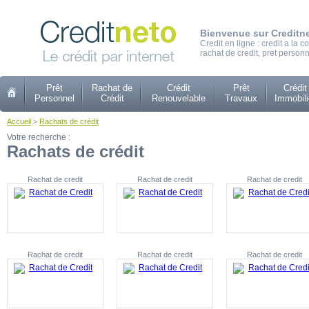
Bienvenue sur Creditn
Credit en ligne : credit a la
rachat de credit, pret personn
Prêt
Rachat de
Crédit
Prêt
Crédit
Personnel
Crédit
Renouvelable
Travaux
Immobili
Accueil
>
Rachats de crédit
Votre recherche :
Rachats de crédit
Rachat de credit
Rachat de credit
Rachat de credit
Rachat de credit
Rachat de credit
Rachat de credit