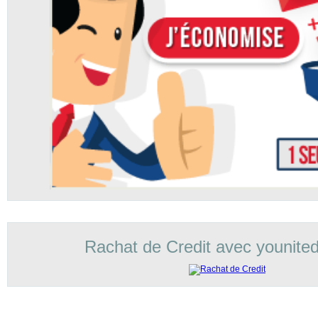
Rachat de Credit avec younited 