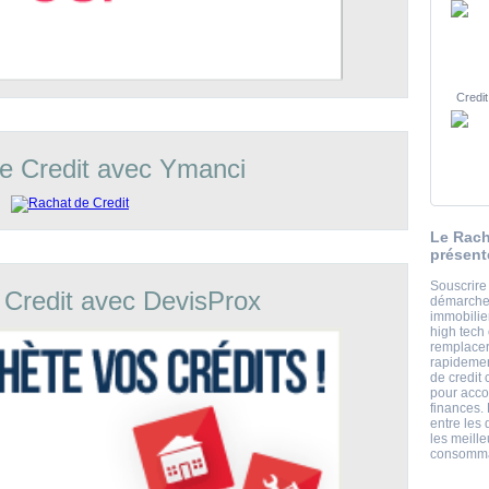
Credit
e Credit avec Ymanci
Le Rach
présent
Souscrire
 Credit avec DevisProx
démarche 
immobili
high tech
remplacer
rapidemen
de credit
pour acco
finances.
entre les 
les meill
consommat