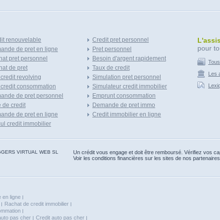
it renouvelable
Credit pret personnel
L'assi
pour to
nde de pret en ligne
Pret personnel
at pret personnel
Besoin d'argent rapidement
Tous
at de pret
Taux de credit
Les a
 credit revolving
Simulation pret personnel
Lexi
 credit consommation
Simulateur credit immobilier
ande de pret personnel
Emprunt consommation
e de credit
Demande de pret immo
nde de pret en ligne
Credit immobilier en ligne
ul credit immobilier
 BLOGGERS VIRTUAL WEB SL
Un crédit vous engage et doit être remboursé. Vérifiez vos 
Voir les conditions financières sur les sites de nos partenaires
 en ligne
Rachat de credit immobilier
sommation
auto pas cher
Credit auto pas cher