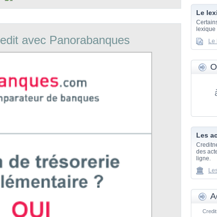
Le lex
Certain
lexique
edit avec Panorabanques
Le 
O
Les ac
Creditn
des acte
ligne.
Les
A
Credit