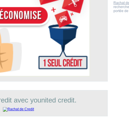
Rachat de
recherche
portée de 
edit avec younited credit.