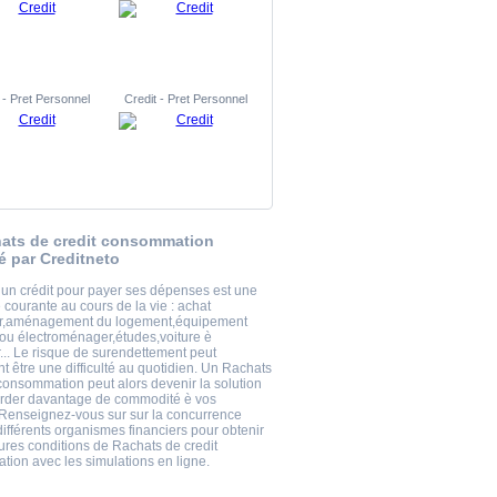
 - Pret Personnel
Credit - Pret Personnel
ats de credit consommation
é par Creditneto
 un crédit pour payer ses dépenses est une
courante au cours de la vie : achat
er,aménagement du logement,équipement
 ou électroménager,études,voiture è
... Le risque de surendettement peut
t être une difficulté au quotidien. Un Rachats
 consommation peut alors devenir la solution
rder davantage de commodité è vos
 Renseignez-vous sur sur la concurrence
différents organismes financiers pour obtenir
eures conditions de Rachats de credit
ion avec les simulations en ligne.