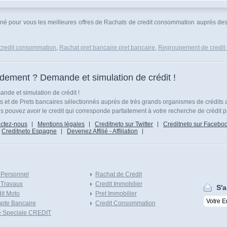
onné pour vous les meilleures offres de Rachats de credit consommation auprès des
credit consommation
,
Rachat pret bancaire pret bancaire
,
Regroupement de credit
idement ? Demande et simulation de crédit !
nde et simulation de crédit !
ts et de Prets bancaires sélectionnés auprés de très grands organismes de crédits 
 pouvez avoir le credit qui corresponde parfaitement à votre recherche de crédit p
ctez-nous
Mentions légales
Creditneto sur Twitter
Creditneto sur Facebo
Creditneto Espagne
Devenez Affilié - Affiliation
 Personnel
Rachat de Credit
 Travaux
Credit Immobilier
S'a
it Moto
Pret Immobilier
pte Bancaire
Credit Consommation
e Speciale CREDIT