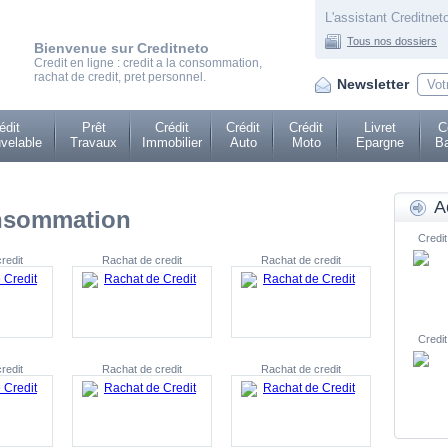
L'assistant Creditneto
Tous nos dossiers
Bienvenue sur Creditneto
Credit en ligne : credit a la consommation,
rachat de credit, pret personnel.
Newsletter
édit
Prêt
Crédit
Crédit
Crédit
Livret
C
velable
Travaux
Immobilier
Auto
Moto
Epargne
Ba
A
onsommation
Credit
redit
Rachat de credit
Rachat de credit
Credit
redit
Rachat de credit
Rachat de credit