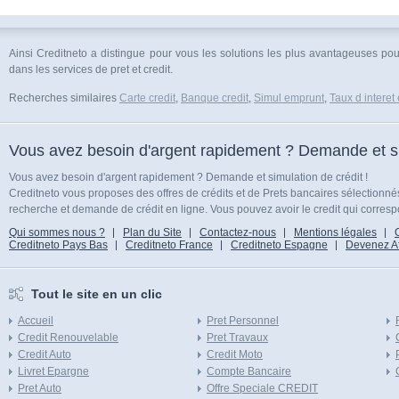
Ainsi Creditneto a distingue pour vous les solutions les plus avantageuses p
dans les services de pret et credit.
Recherches similaires
Carte credit
,
Banque credit
,
Simul emprunt
,
Taux d interet
Vous avez besoin d'argent rapidement ? Demande et sim
Vous avez besoin d'argent rapidement ? Demande et simulation de crédit !
Creditneto vous proposes des offres de crédits et de Prets bancaires sélectionn
recherche et demande de crédit en ligne. Vous pouvez avoir le credit qui corresp
Qui sommes nous ?
Plan du Site
Contactez-nous
Mentions légales
Creditneto Pays Bas
Creditneto France
Creditneto Espagne
Devenez Affi
Tout le site en un clic
Accueil
Pret Personnel
Credit Renouvelable
Pret Travaux
Credit Auto
Credit Moto
Livret Epargne
Compte Bancaire
Pret Auto
Offre Speciale CREDIT