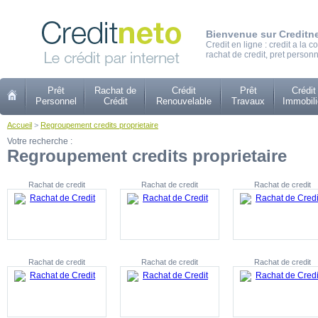
Bienvenue sur Creditn
Credit en ligne : credit a la
rachat de credit, pret personn
Prêt
Rachat de
Crédit
Prêt
Crédit
Personnel
Crédit
Renouvelable
Travaux
Immobili
Accueil
>
Regroupement credits proprietaire
Votre recherche :
Regroupement credits proprietaire
Rachat de credit
Rachat de credit
Rachat de credit
Rachat de credit
Rachat de credit
Rachat de credit