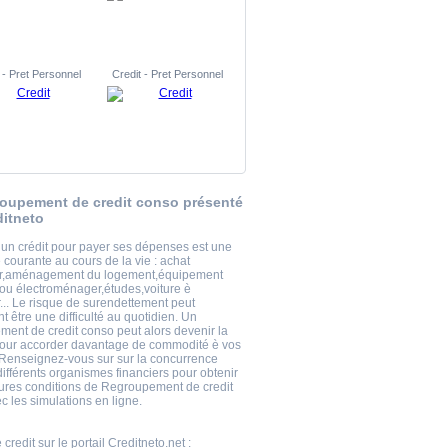
 - Pret Personnel
Credit - Pret Personnel
oupement de credit conso présenté
ditneto
 un crédit pour payer ses dépenses est une
courante au cours de la vie : achat
er,aménagement du logement,équipement
 ou électroménager,études,voiture è
... Le risque de surendettement peut
 être une difficulté au quotidien. Un
ent de credit conso peut alors devenir la
pour accorder davantage de commodité è vos
 Renseignez-vous sur sur la concurrence
différents organismes financiers pour obtenir
eures conditions de Regroupement de credit
c les simulations en ligne.
 credit
sur le portail Creditneto.net :