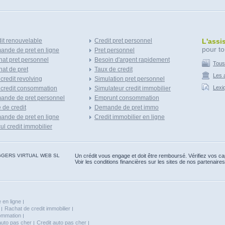
it renouvelable
Credit pret personnel
L'assi
pour to
nde de pret en ligne
Pret personnel
at pret personnel
Besoin d'argent rapidement
Tous
at de pret
Taux de credit
Les a
 credit revolving
Simulation pret personnel
Lexi
 credit consommation
Simulateur credit immobilier
ande de pret personnel
Emprunt consommation
e de credit
Demande de pret immo
nde de pret en ligne
Credit immobilier en ligne
ul credit immobilier
 BLOGGERS VIRTUAL WEB SL
Un crédit vous engage et doit être remboursé. Vérifiez vos 
Voir les conditions financières sur les sites de nos partenaires
 en ligne
Rachat de credit immobilier
sommation
auto pas cher
Credit auto pas cher