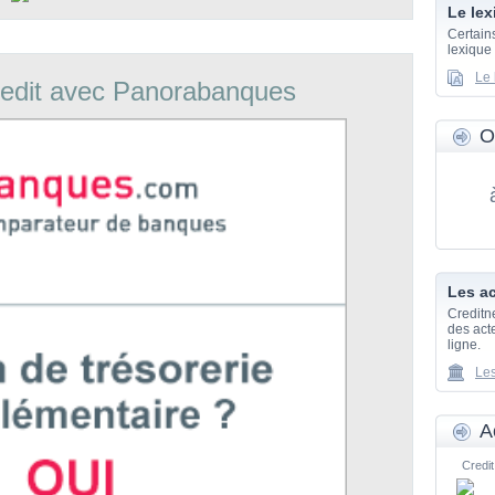
Le lex
Certain
lexique
Le 
edit avec Panorabanques
O
Les ac
Creditn
des acte
ligne.
Les
A
Credit