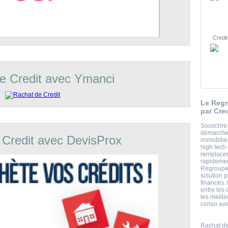
Credit
e Credit avec Ymanci
Le Regr
par Cre
Souscrire
démarche 
 Credit avec DevisProx
immobili
high tech
remplacer
rapidement
Regroupem
solution 
finances.
entre les 
les meill
conso ave
Rachat de