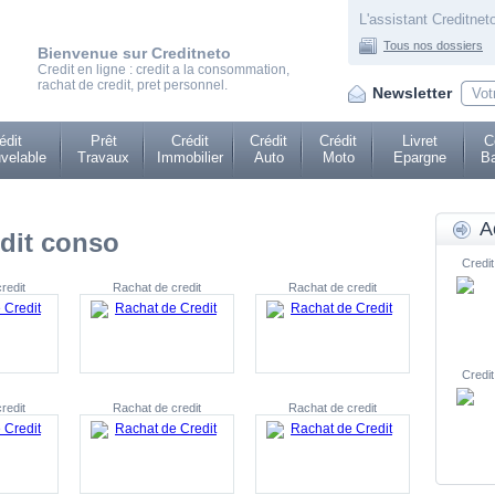
L'assistant Creditneto
Tous nos dossiers
Bienvenue sur Creditneto
Credit en ligne : credit a la consommation,
rachat de credit, pret personnel.
Newsletter
édit
Prêt
Crédit
Crédit
Crédit
Livret
C
velable
Travaux
Immobilier
Auto
Moto
Epargne
Ba
A
dit conso
Credit
redit
Rachat de credit
Rachat de credit
Credit
redit
Rachat de credit
Rachat de credit