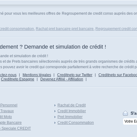
onné pour vous les meilleures offres de Regroupement de credit conso auprès des or
credit consommation
,
Rachat pret bancaire pret bancaire
,
Regroupement credit co
idement ? Demande et simulation de crédit !
nde et simulation de crédit !
ts et de Prets bancaires sélectionnés auprés de très grands organismes de crédits 
 pouvez avoir le credit qui corresponde parfaitement à votre recherche de crédit p
ctez-nous
Mentions légales
Creditneto sur Twitter
Creditneto sur Facebo
Creditneto Espagne
Devenez Affilié - Affiliation
 Personnel
Rachat de Credit
 Travaux
Credit Immobilier
S'a
it Moto
Pret Immobilier
pte Bancaire
Credit Consommation
e Speciale CREDIT