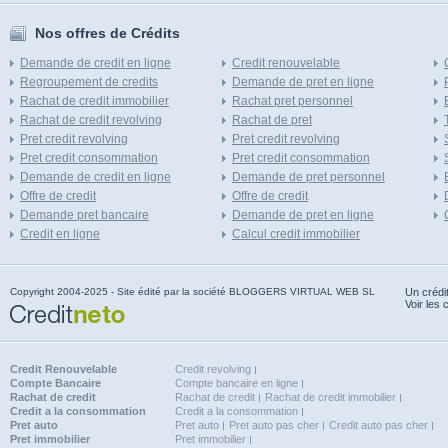
Nos offres de Crédits
Demande de credit en ligne
Credit renouvelable
Regroupement de credits
Demande de pret en ligne
Rachat de credit immobilier
Rachat pret personnel
Rachat de credit revolving
Rachat de pret
Pret credit revolving
Pret credit revolving
Pret credit consommation
Pret credit consommation
Demande de credit en ligne
Demande de pret personnel
Offre de credit
Offre de credit
Demande pret bancaire
Demande de pret en ligne
Credit en ligne
Calcul credit immobilier
Copyright 2004-2025 - Site édité par la société BLOGGERS VIRTUAL WEB SL
Un crédi
Voir les 
Credit Renouvelable
Credit revolving
Compte Bancaire
Compte bancaire en ligne
Rachat de credit
Rachat de credit
Rachat de credit immobilier
Credit a la consommation
Credit a la consommation
Pret auto
Pret auto
Pret auto pas cher
Credit auto pas cher
Pret immobilier
Pret immobilier