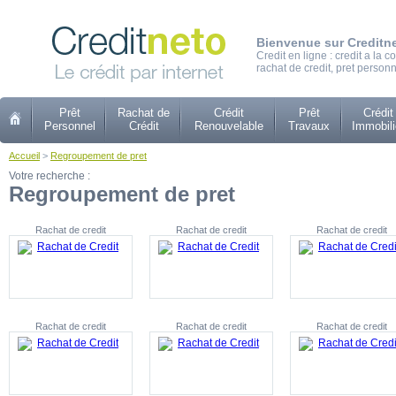
Bienvenue sur Creditn
Credit en ligne : credit a la
rachat de credit, pret personn
Prêt
Rachat de
Crédit
Prêt
Crédit
Personnel
Crédit
Renouvelable
Travaux
Immobili
Accueil
>
Regroupement de pret
Votre recherche :
Regroupement de pret
Rachat de credit
Rachat de credit
Rachat de credit
Rachat de credit
Rachat de credit
Rachat de credit