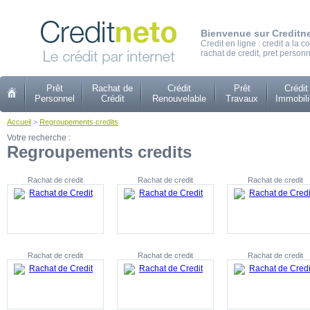
Bienvenue sur Creditn
Credit en ligne : credit a la
rachat de credit, pret personn
Prêt
Rachat de
Crédit
Prêt
Crédit
Personnel
Crédit
Renouvelable
Travaux
Immobili
Accueil
>
Regroupements credits
Votre recherche :
Regroupements credits
Rachat de credit
Rachat de credit
Rachat de credit
Rachat de credit
Rachat de credit
Rachat de credit