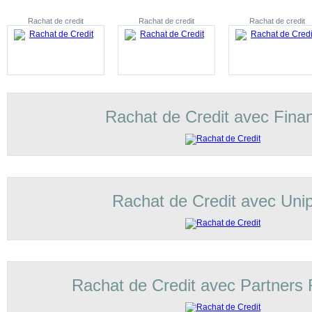
Rachat de credit
Rachat de credit
Rachat de credit
Rachat de Credit avec Fina
Rachat de Credit avec Unip
Rachat de Credit avec Partners