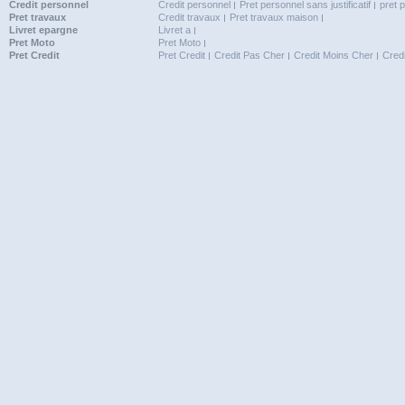
Credit personnel
Credit personnel
Pret personnel sans justificatif
pret 
Pret travaux
Credit travaux
Pret travaux maison
Livret epargne
Livret a
Pret Moto
Pret Moto
Pret Credit
Pret Credit
Credit Pas Cher
Credit Moins Cher
Cred