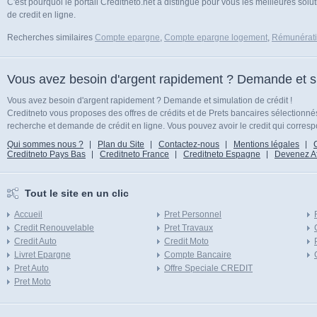
C'est pourquoi le portail Creditneto.net a distingue pour vous les meilleures so
de credit en ligne.
Recherches similaires
Compte epargne
,
Compte epargne logement
,
Rémunératio
Vous avez besoin d'argent rapidement ? Demande et sim
Vous avez besoin d'argent rapidement ? Demande et simulation de crédit !
Creditneto vous proposes des offres de crédits et de Prets bancaires sélectionn
recherche et demande de crédit en ligne. Vous pouvez avoir le credit qui corresp
Qui sommes nous ?
Plan du Site
Contactez-nous
Mentions légales
Creditneto Pays Bas
Creditneto France
Creditneto Espagne
Devenez Affi
Tout le site en un clic
Accueil
Pret Personnel
Credit Renouvelable
Pret Travaux
Credit Auto
Credit Moto
Livret Epargne
Compte Bancaire
Pret Auto
Offre Speciale CREDIT
Pret Moto