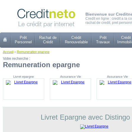
Bienvenue sur Creditn
Credit en ligne : credit a la
rachat de credit, pret personn
Prêt
Rachat de
Crédit
Prêt
Crédit
Personnel
Crédit
Renouvelable
Travaux
Immobili
Accueil
>
Remuneration epargne
Votre recherche :
Remuneration epargne
Livret epargne
Assurance Vie
Assurance Vie
Livret Epargne avec Distingo