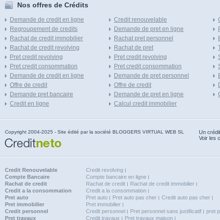
Nos offres de Crédits
Demande de credit en ligne
Credit renouvelable
Regroupement de credits
Demande de pret en ligne
Rachat de credit immobilier
Rachat pret personnel
Rachat de credit revolving
Rachat de pret
Pret credit revolving
Pret credit revolving
Pret credit consommation
Pret credit consommation
Demande de credit en ligne
Demande de pret personnel
Offre de credit
Offre de credit
Demande pret bancaire
Demande de pret en ligne
Credit en ligne
Calcul credit immobilier
Copyright 2004-2025 - Site édité par la société BLOGGERS VIRTUAL WEB SL
Un crédi
Voir les 
Credit Renouvelable
Credit revolving
Compte Bancaire
Compte bancaire en ligne
Rachat de credit
Rachat de credit
Rachat de credit immobilier
Credit a la consommation
Credit a la consommation
Pret auto
Pret auto
Pret auto pas cher
Credit auto pas cher
Pret immobilier
Pret immobilier
Credit personnel
Credit personnel
Pret personnel sans justificatif
pret 
Pret travaux
Credit travaux
Pret travaux maison