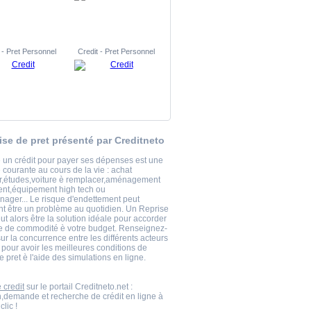
 - Pret Personnel
Credit - Pret Personnel
ise de pret présenté par Creditneto
 un crédit pour payer ses dépenses est une
courante au cours de la vie : achat
r,études,voiture è remplacer,aménagement
nt,équipement high tech ou
nager... Le risque d'endettement peut
t être un problème au quotidien. Un Reprise
ut alors être la solution idéale pour accorder
 de commodité è votre budget. Renseignez-
ur la concurrence entre les différents acteurs
 pour avoir les meilleures conditions de
 pret è l'aide des simulations en ligne.
 credit
sur le portail Creditneto.net :
n,demande et recherche de crédit en ligne à
clic !