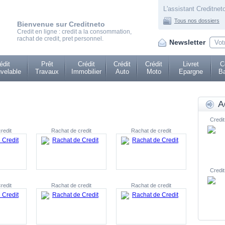
L'assistant Creditneto
Tous nos dossiers
Bienvenue sur Creditneto
Credit en ligne : credit a la consommation,
rachat de credit, pret personnel.
Newsletter
édit
Prêt
Crédit
Crédit
Crédit
Livret
C
velable
Travaux
Immobilier
Auto
Moto
Epargne
Ba
A
Credit
redit
Rachat de credit
Rachat de credit
Credit
redit
Rachat de credit
Rachat de credit