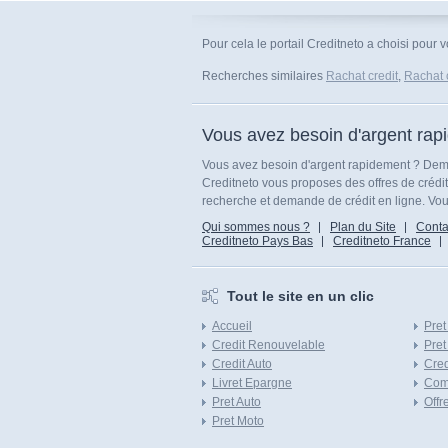
Pour cela le portail Creditneto a choisi pour 
Recherches similaires
Rachat credit
,
Rachat 
Vous avez besoin d'argent rap
Vous avez besoin d'argent rapidement ? Dema
Creditneto vous proposes des offres de crédi
recherche et demande de crédit en ligne. Vous
Qui sommes nous ?
Plan du Site
Conta
Creditneto Pays Bas
Creditneto France
Tout le site en un clic
Accueil
Pret
Credit Renouvelable
Pret
Credit Auto
Cred
Livret Epargne
Com
Pret Auto
Offr
Pret Moto