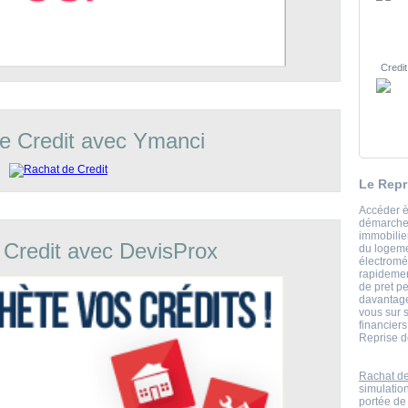
Credit
e Credit avec Ymanci
Le Repr
Accéder è
démarche 
immobilie
 Credit avec DevisProx
du logeme
électromé
rapidemen
de pret pe
davantage
vous sur s
financiers
Reprise de
Rachat de
simulatio
portée de 