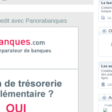
Le lex
Certain
lexique
Le 
edit avec Panorabanques
O
Les ac
Creditn
des acte
ligne.
Les
A
Credit