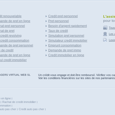
it renouvelable
Credit pret personnel
L'assi
pour to
nde de pret en ligne
Pret personnel
at pret personnel
Besoin d'argent rapidement
Tous
at de pret
Taux de credit
Les a
 credit revolving
Simulation pret personnel
Lexi
 credit consommation
Simulateur credit immobilier
ande de pret personnel
Emprunt consommation
e de credit
Demande de pret immo
nde de pret en ligne
Credit immobilier en ligne
ul credit immobilier
 BLOGGERS VIRTUAL WEB SL
Un crédit vous engage et doit être remboursé. Vérifiez vos 
Voir les conditions financières sur les sites de nos partenaires
 en ligne
Rachat de credit immobilier
sommation
auto pas cher
Credit auto pas cher