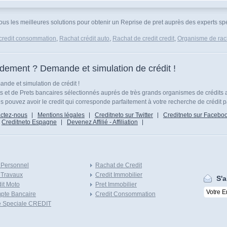
vous les meilleures solutions pour obtenir un Reprise de pret auprès des experts spéc
credit consommation
,
Rachat crédit auto
,
Rachat de credit credit
,
Organisme de rach
idement ? Demande et simulation de crédit !
nde et simulation de crédit !
ts et de Prets bancaires sélectionnés auprés de très grands organismes de crédits 
 pouvez avoir le credit qui corresponde parfaitement à votre recherche de crédit p
ctez-nous
Mentions légales
Creditneto sur Twitter
Creditneto sur Facebo
Creditneto Espagne
Devenez Affilié - Affiliation
 Personnel
Rachat de Credit
 Travaux
Credit Immobilier
S'a
it Moto
Pret Immobilier
pte Bancaire
Credit Consommation
e Speciale CREDIT