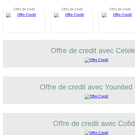
Offre de credit
Offre de credit
Offre de credit
Offre de credit avec Cete
Offre de credit avec Younited 
Offre de credit avec Cofid