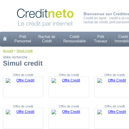
Bienvenue sur Creditn
Credit en ligne : credit a la
rachat de credit, pret personn
Prêt
Rachat de
Crédit
Prêt
Crédit
Personnel
Crédit
Renouvelable
Travaux
Immobili
Accueil
>
Simul credit
Votre recherche :
Simul credit
Offre de credit
Offre de credit
Offre de credit
Offre de credit
Offre de credit
Offre de credit