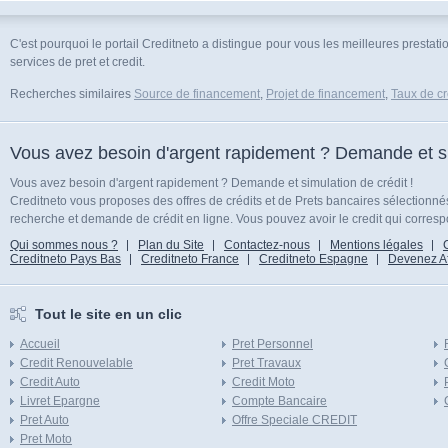
C'est pourquoi le portail Creditneto a distingue pour vous les meilleures prestat
services de pret et credit.
Recherches similaires
Source de financement
,
Projet de financement
,
Taux de cr
Vous avez besoin d'argent rapidement ? Demande et sim
Vous avez besoin d'argent rapidement ? Demande et simulation de crédit !
Creditneto vous proposes des offres de crédits et de Prets bancaires sélectionn
recherche et demande de crédit en ligne. Vous pouvez avoir le credit qui corresp
Qui sommes nous ?
Plan du Site
Contactez-nous
Mentions légales
Creditneto Pays Bas
Creditneto France
Creditneto Espagne
Devenez Affi
Tout le site en un clic
Accueil
Pret Personnel
Credit Renouvelable
Pret Travaux
Credit Auto
Credit Moto
Livret Epargne
Compte Bancaire
Pret Auto
Offre Speciale CREDIT
Pret Moto