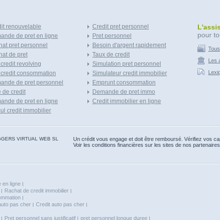
it renouvelable
Credit pret personnel
L'assi
pour to
nde de pret en ligne
Pret personnel
at pret personnel
Besoin d'argent rapidement
Tous
at de pret
Taux de credit
Les a
 credit revolving
Simulation pret personnel
Lexi
 credit consommation
Simulateur credit immobilier
ande de pret personnel
Emprunt consommation
e de credit
Demande de pret immo
nde de pret en ligne
Credit immobilier en ligne
ul credit immobilier
 BLOGGERS VIRTUAL WEB SL
Un crédit vous engage et doit être remboursé. Vérifiez vos 
Voir les conditions financières sur les sites de nos partenaires
 en ligne
Rachat de credit immobilier
sommation
auto pas cher
Credit auto pas cher
Pret personnel sans justificatif
pret personnel longue duree