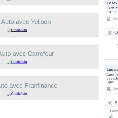
Le lex
Certain
lexique
Le 
 Auto avec Yelloan
O
Auto avec Carrefour
Les ac
Creditn
des acte
ligne.
uto avec Franfinance
Les
A
Credit