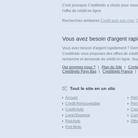
C'est pourquoi Creditneto a choisi pour vous
l'offre de crédit en ligne.
Recherches similaires
Credit auto pas cher
,
C
Vous avez besoin d'argent rap
Vous avez besoin d'argent rapidement ? Dema
Creditneto vous proposes des offres de crédi
recherche et demande de crédit en ligne. Vous
Qui sommes nous ?
Plan du Site
Conta
Creditneto Pays Bas
Creditneto France
Tout le site en un clic
Accueil
Pret
Credit Renouvelable
Pret
Credit Auto
Cred
Livret Epargne
Com
Pret Auto
Offr
Pret Moto