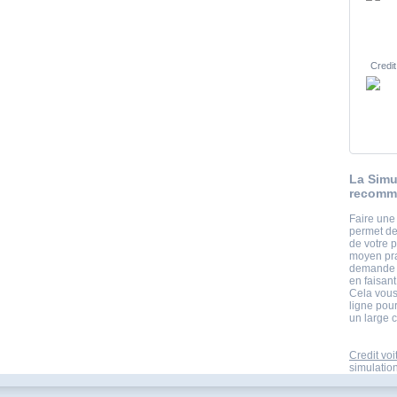
Credit
La Simu
recomma
Faire une
permet de
de votre p
moyen pra
demande d
en faisant
Cela vous 
ligne pou
un large 
Credit voi
simulation