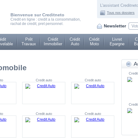
L'assistant Creditneto
Tous nos dossiers
Bienvenue sur Creditneto
Credit en ligne : credit a la consommation,
rachat de credit, pret personnel.
Newsletter
édit
Prêt
Crédit
Crédit
Crédit
Livret
C
velable
Travaux
Immobilier
Auto
Moto
Epargne
Ba
A
tomobile
Credit
to
Credit auto
Credit auto
Credit
to
Credit auto
Credit auto