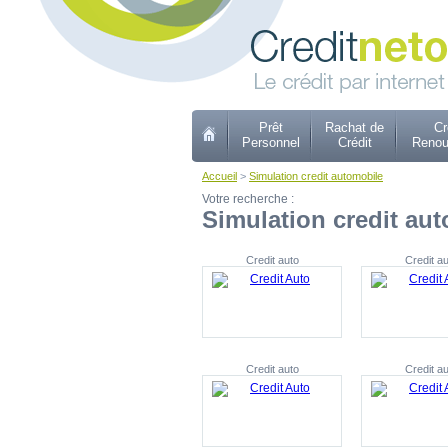
Prêt
Rachat de
Cr
Personnel
Crédit
Renou
Accueil
>
Simulation credit automobile
Votre recherche :
Simulation credit au
Credit auto
Credit au
Credit auto
Credit au