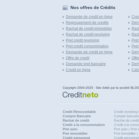
Nos offres de Crédits
Demande de credit en ligne
Cred
Regroupement de credits
Dema
Rachat de credit immobilier
Rach
Rachat de credit revolving
Rach
Pret credit revolving
Pret
Pret credit consommation
Pret
Demande de credit en ligne
Dem
Offre de credit
Offr
Demande pret bancaire
Dema
Credit en ligne
Calc
Copyright 2004-2025 - Site édité par la société
Credit Renouvelable
Credit revolving
Compte Bancaire
Compte bancaire
Rachat de credit
Rachat de credit
Credit a la consommation
Credit a la con
Pret auto
Pret auto
Pret 
Pret immobilier
Pret immobilier
Credit personnel
Credit personnel