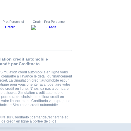
 - Pret Personnel
Credit - Pret Personnel
lation credit automobile
ndé par Creditneto
 Simulation credit automobile en ligne vous
 connaitre a l'avance le detail du financement
rojet. La Simulation credit automobile est un
tique pour vous orienter avant de faire votre
e credit en ligne. N'hesitez pas a comparer
 plusieures Simulation credit automobile.
permetra de choisir le meilleur credit en
r votre financement. Creditneto vous propose
choix de Simulation credit automobile.
ture
sur Creditneto : demande,recherche et
 de crédit en ligne à portée de clic !