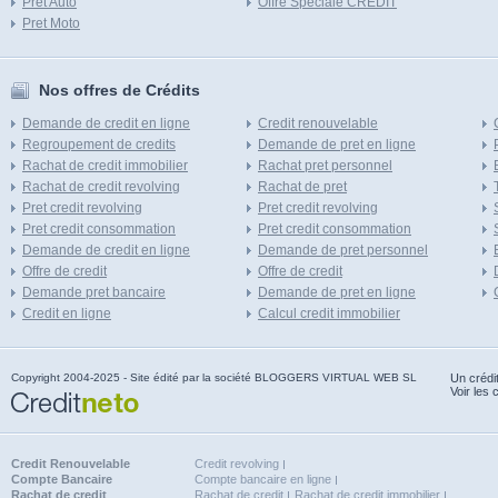
Pret Auto
Offre Speciale CREDIT
Pret Moto
Nos offres de Crédits
Demande de credit en ligne
Credit renouvelable
Regroupement de credits
Demande de pret en ligne
Rachat de credit immobilier
Rachat pret personnel
Rachat de credit revolving
Rachat de pret
Pret credit revolving
Pret credit revolving
Pret credit consommation
Pret credit consommation
Demande de credit en ligne
Demande de pret personnel
Offre de credit
Offre de credit
Demande pret bancaire
Demande de pret en ligne
Credit en ligne
Calcul credit immobilier
Copyright 2004-2025 - Site édité par la société BLOGGERS VIRTUAL WEB SL
Un crédi
Voir les 
Credit Renouvelable
Credit revolving
Compte Bancaire
Compte bancaire en ligne
Rachat de credit
Rachat de credit
Rachat de credit immobilier