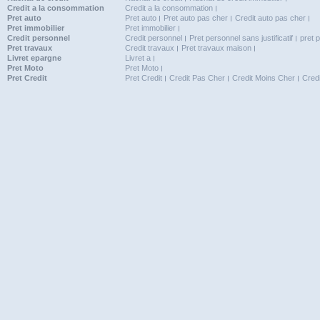
Credit a la consommation
Credit a la consommation
Pret auto
Pret auto
Pret auto pas cher
Credit auto pas cher
Pret immobilier
Pret immobilier
Credit personnel
Credit personnel
Pret personnel sans justificatif
pret 
Pret travaux
Credit travaux
Pret travaux maison
Livret epargne
Livret a
Pret Moto
Pret Moto
Pret Credit
Pret Credit
Credit Pas Cher
Credit Moins Cher
Cred