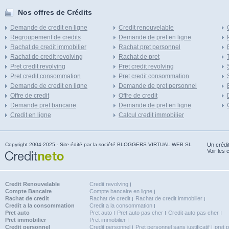
Nos offres de Crédits
Demande de credit en ligne
Credit renouvelable
Regroupement de credits
Demande de pret en ligne
Rachat de credit immobilier
Rachat pret personnel
Rachat de credit revolving
Rachat de pret
Pret credit revolving
Pret credit revolving
Pret credit consommation
Pret credit consommation
Demande de credit en ligne
Demande de pret personnel
Offre de credit
Offre de credit
Demande pret bancaire
Demande de pret en ligne
Credit en ligne
Calcul credit immobilier
Copyright 2004-2025 - Site édité par la société BLOGGERS VIRTUAL WEB SL
Un crédi
Voir les 
Credit Renouvelable
Credit revolving
Compte Bancaire
Compte bancaire en ligne
Rachat de credit
Rachat de credit
Rachat de credit immobilier
Credit a la consommation
Credit a la consommation
Pret auto
Pret auto
Pret auto pas cher
Credit auto pas cher
Pret immobilier
Pret immobilier
Credit personnel
Credit personnel
Pret personnel sans justificatif
pret 