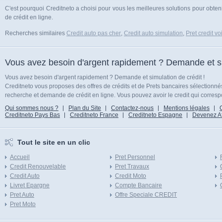
C'est pourquoi Creditneto a choisi pour vous les meilleures solutions pour obteni
de crédit en ligne.
Recherches similaires
Credit auto pas cher
,
Credit auto simulation
,
Pret credit vo
Vous avez besoin d'argent rapidement ? Demande et sim
Vous avez besoin d'argent rapidement ? Demande et simulation de crédit !
Creditneto vous proposes des offres de crédits et de Prets bancaires sélectionn
recherche et demande de crédit en ligne. Vous pouvez avoir le credit qui corresp
Qui sommes nous ?
Plan du Site
Contactez-nous
Mentions légales
Creditneto Pays Bas
Creditneto France
Creditneto Espagne
Devenez Affi
Tout le site en un clic
Accueil
Pret Personnel
Credit Renouvelable
Pret Travaux
Credit Auto
Credit Moto
Livret Epargne
Compte Bancaire
Pret Auto
Offre Speciale CREDIT
Pret Moto