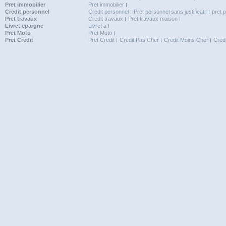
Pret immobilier
Pret immobilier
Credit personnel
Credit personnel
Pret personnel sans justificatif
pret 
Pret travaux
Credit travaux
Pret travaux maison
Livret epargne
Livret a
Pret Moto
Pret Moto
Pret Credit
Pret Credit
Credit Pas Cher
Credit Moins Cher
Cred