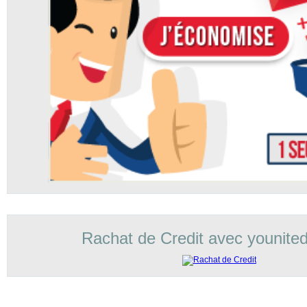
Rachat de Credit avec younited 