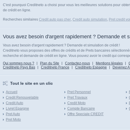
C'est pourquoi Creditneto a choisi pour vous les meilleures solutions pour obten
de crédit en ligne.
Recherches similaires
Credit auto pas cher
,
Credit auto simulation
,
Pret credit vo
Vous avez besoin d'argent rapidement ? Demande et sim
Vous avez besoin d'argent rapidement ? Demande et simulation de crédit !
Creditneto vous proposes des offres de crédits et de Prets bancaires sélectionn
recherche et demande de crédit en ligne. Vous pouvez avoir le credit qui corresp
Qui sommes nous ?
Plan du Site
Contactez-nous
Mentions légales
Creditneto Pays Bas
Creditneto France
Creditneto Espagne
Devenez Affi
Tout le site en un clic
Accueil
Pret Personnel
Credit Renouvelable
Pret Travaux
Credit Auto
Credit Moto
Livret Epargne
Compte Bancaire
Pret Auto
Offre Speciale CREDIT
Pret Moto