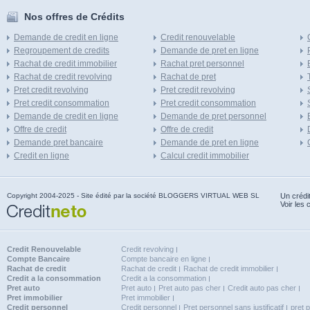
Nos offres de Crédits
Demande de credit en ligne
Credit renouvelable
Regroupement de credits
Demande de pret en ligne
Rachat de credit immobilier
Rachat pret personnel
Rachat de credit revolving
Rachat de pret
Pret credit revolving
Pret credit revolving
Pret credit consommation
Pret credit consommation
Demande de credit en ligne
Demande de pret personnel
Offre de credit
Offre de credit
Demande pret bancaire
Demande de pret en ligne
Credit en ligne
Calcul credit immobilier
Copyright 2004-2025 - Site édité par la société BLOGGERS VIRTUAL WEB SL
Un crédi
Voir les 
Credit Renouvelable
Credit revolving
Compte Bancaire
Compte bancaire en ligne
Rachat de credit
Rachat de credit
Rachat de credit immobilier
Credit a la consommation
Credit a la consommation
Pret auto
Pret auto
Pret auto pas cher
Credit auto pas cher
Pret immobilier
Pret immobilier
Credit personnel
Credit personnel
Pret personnel sans justificatif
pret 